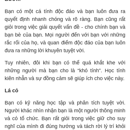
Bạn có một cá tính độc đáo và bạn luôn đưa ra
quyết định nhanh chóng và rõ ràng. Bạn cũng rất
giỏi trong việc giải quyết vấn đề - cho chính bạn và
bạn bè của bạn. Mọi người đến với bạn với những
rắc rối của họ, và quan điểm độc đáo của bạn luôn
đưa ra những lời khuyên tuyệt vời.
Tuy nhiên, đôi khi bạn có thể quá khắt khe với
những người mà bạn cho là “khó tính”. Học tính
kiên nhẫn và sự đồng cảm sẽ giúp ích cho việc này.
Lá cỏ
Bạn có kỹ năng học tập và phân tích tuyệt vời.
Người khác nhìn nhận bạn là một người thông minh
và có tổ chức. Bạn rất giỏi trong việc giữ cho suy
nghĩ của mình đi đúng hướng và tách rời lý trí khỏi