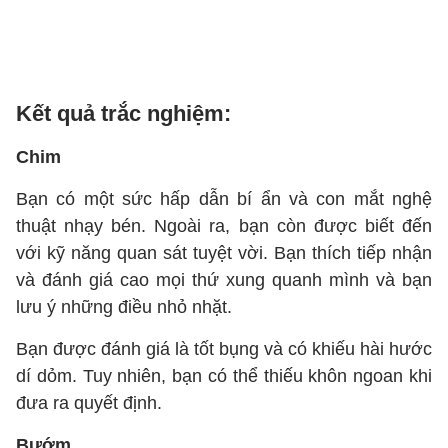
Kết quả trắc nghiệm:
Chim
Bạn có một sức hấp dẫn bí ẩn và con mắt nghệ
thuật nhạy bén. Ngoài ra, bạn còn được biết đến
với kỹ năng quan sát tuyệt vời. Bạn thích tiếp nhận
và đánh giá cao mọi thứ xung quanh mình và bạn
lưu ý những điều nhỏ nhặt.
Bạn được đánh giá là tốt bụng và có khiếu hài hước
dí dỏm. Tuy nhiên, bạn có thể thiếu khôn ngoan khi
đưa ra quyết định.
Bướm