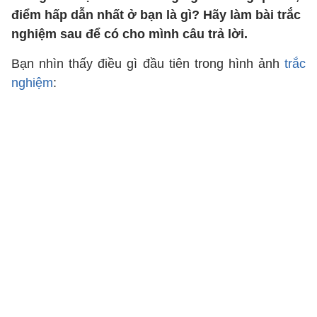
điểm hấp dẫn nhất ở bạn là gì? Hãy làm bài trắc
nghiệm sau để có cho mình câu trả lời.
Bạn nhìn thấy điều gì đầu tiên trong hình ảnh
trắc
nghiệm
: