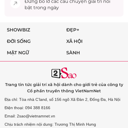
Đừng bỏ lỡ các câu chuyện
giải trí
nổi
bật trong ngày
SHOWBIZ
ĐẸP+
ĐỜI SỐNG
XÃ HỘI
MẬT NGỮ
SÀNH
Trang tin tức giải trí xã hội dành cho giới trẻ của công ty
Cổ phần truyền thông VietNamNet
Địa chỉ: Tòa nhà C’land, số 156 ngõ Xã Đàn 2, Đống Đa, Hà Nội
Điện thoại: 094 388 8166
Email: 2sao@vietnamnet.vn
Chịu trách nhiệm nội dung: Trương Thị Minh Hưng