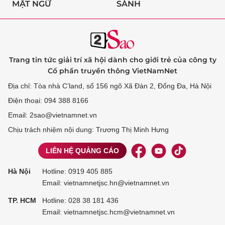
MẬT NGỮ
SÀNH
Trang tin tức giải trí xã hội dành cho giới trẻ của công ty
Cổ phần truyền thông VietNamNet
Địa chỉ: Tòa nhà C’land, số 156 ngõ Xã Đàn 2, Đống Đa, Hà Nội
Điện thoại: 094 388 8166
Email: 2sao@vietnamnet.vn
Chịu trách nhiệm nội dung: Trương Thị Minh Hưng
LIÊN HỆ QUẢNG CÁO
Hà Nội
Hotline:
0919 405 885
Email: vietnamnetjsc.hn@vietnamnet.vn
TP. HCM
Hotline:
028 38 181 436
Email: vietnamnetjsc.hcm@vietnamnet.vn