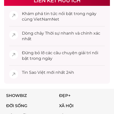
LIÊN KẾT HỮU ÍCH
Khám phá
tin tức
nổi bật trong ngày
cùng VietNamNet
Dòng chảy
Thời sự
nhanh và chính xác
nhất
Đừng bỏ lỡ các câu chuyện
giải trí
nổi
bật trong ngày
Tin
Sao Việt
mới nhất 24h
SHOWBIZ
ĐẸP+
ĐỜI SỐNG
XÃ HỘI