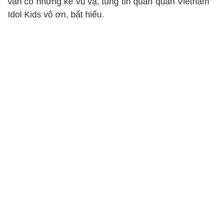
vẫn có những kẻ vu vạ, tung tin quán quân Vietnam
Idol Kids vô ơn, bất hiếu.