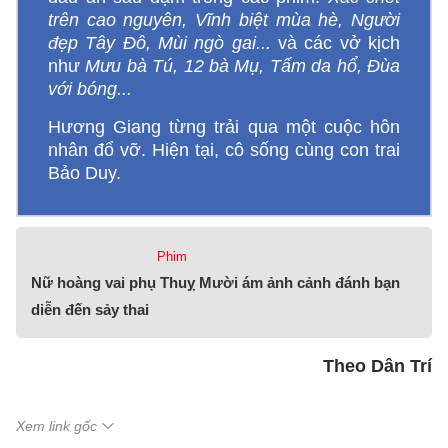
trên cao nguyên, Vĩnh biệt mùa hè, Người
đẹp Tây Đô, Mùi ngò gai...
và các vở kịch
như
Mưu bà Tú, 12 bà Mụ, Tấm da hổ, Đùa
với bóng...
Hương Giang từng trải qua một cuộc hôn
nhân đổ vỡ. Hiện tại, cô sống cùng con trai
Bảo Duy.
Phim
Nữ hoàng vai phụ Thuỵ Mười ám ảnh cảnh đánh bạn
diễn đến sảy thai
Theo Dân Trí
Xem link gốc