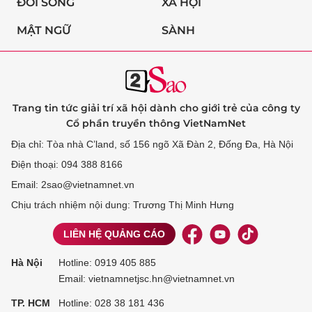
ĐỜI SỐNG
XÃ HỘI
MẬT NGỮ
SÀNH
Trang tin tức giải trí xã hội dành cho giới trẻ của công ty
Cổ phần truyền thông VietNamNet
Địa chỉ: Tòa nhà C’land, số 156 ngõ Xã Đàn 2, Đống Đa, Hà Nội
Điện thoại: 094 388 8166
Email: 2sao@vietnamnet.vn
Chịu trách nhiệm nội dung: Trương Thị Minh Hưng
LIÊN HỆ QUẢNG CÁO
Hà Nội
Hotline:
0919 405 885
Email: vietnamnetjsc.hn@vietnamnet.vn
TP. HCM
Hotline:
028 38 181 436