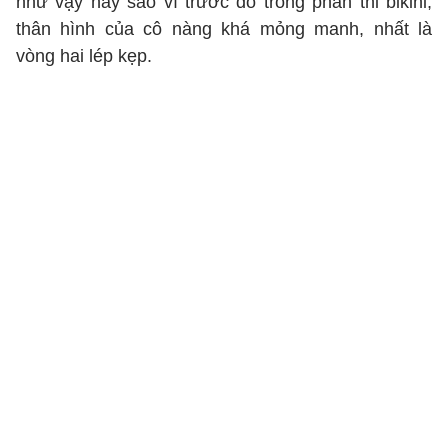
như vậy hay sao vì trước đó trong phần thi bikini,
thân hình của cô nàng khá mỏng manh, nhất là
vòng hai lép kẹp.