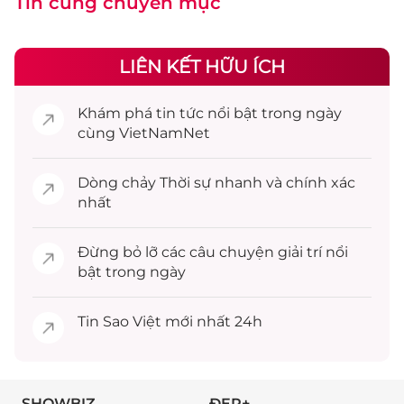
Tin cùng chuyên mục
LIÊN KẾT HỮU ÍCH
Khám phá
tin tức
nổi bật trong ngày
cùng VietNamNet
Dòng chảy
Thời sự
nhanh và chính xác
nhất
Đừng bỏ lỡ các câu chuyện
giải trí
nổi
bật trong ngày
Tin
Sao Việt
mới nhất 24h
SHOWBIZ
ĐẸP+