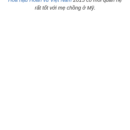
Hoa hậu Hoàn vũ Việt Nam
2015 có mối quan hệ
rất tốt với mẹ chồng ở Mỹ.