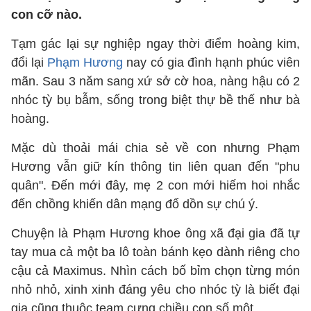
con cỡ nào.
Tạm gác lại sự nghiệp ngay thời điểm hoàng kim,
đổi lại
Phạm Hương
nay có gia đình hạnh phúc viên
mãn. Sau 3 năm sang xứ sở cờ hoa, nàng hậu có 2
nhóc tỳ bụ bẫm, sống trong biệt thự bề thế như bà
hoàng.
Mặc dù thoải mái chia sẻ về con nhưng Phạm
Hương vẫn giữ kín thông tin liên quan đến "phu
quân". Đến mới đây, mẹ 2 con mới hiếm hoi nhắc
đến chồng khiến dân mạng đổ dồn sự chú ý.
Chuyện là Phạm Hương khoe ông xã đại gia đã tự
tay mua cả một ba lô toàn bánh kẹo dành riêng cho
cậu cả Maximus. Nhìn cách bố bỉm chọn từng món
nhỏ nhỏ, xinh xinh đáng yêu cho nhóc tỳ là biết đại
gia cũng thuộc team cưng chiều con số một.