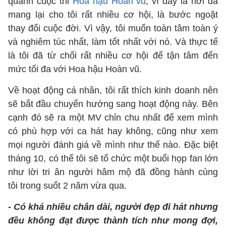
quanh cuộc thi
Hoa hậu Hoàn vũ
, vì đây là nơi đã
mang lại cho tôi rất nhiều cơ hội, là bước ngoặt
thay đổi cuộc đời. Vì vậy, tôi muốn toàn tâm toàn ý
và nghiêm túc nhất, làm tốt nhất với nó. Và thực tế
là tôi đã từ chối rất nhiều cơ hội để tận tâm đến
mức tối đa với Hoa hậu Hoàn vũ.
Về hoạt động cá nhân, tôi rất thích kinh doanh nên
sẽ bắt đầu chuyển hướng sang hoạt động này. Bên
cạnh đó sẽ ra một MV chỉn chu nhất để xem mình
có phù hợp với ca hát hay không, cũng như xem
mọi người đánh giá về mình như thế nào. Đặc biệt
tháng 10, có thể tôi sẽ tổ chức một buổi họp fan lớn
như lời tri ân người hâm mộ đã đồng hành cùng
tôi trong suốt 2 năm vừa qua.
- Có khá nhiều chân dài, người đẹp đi hát nhưng
đều không đạt được thành tích như mong đợi,