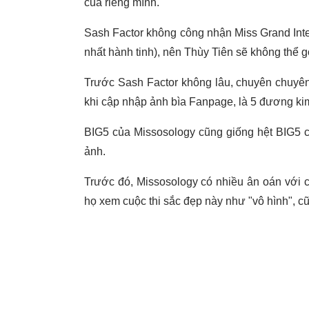
của riêng mình.
Sash Factor không công nhận Miss Grand Inter
nhất hành tinh), nên Thùy Tiên sẽ không thể g
Trước Sash Factor không lâu, chuyên chuyên
khi cập nhập ảnh bìa Fanpage, là 5 đương kim 
BIG5 của Missosology cũng giống hệt BIG5 
ảnh.
Trước đó, Missosology có nhiều ân oán với chủ
họ xem cuộc thi sắc đẹp này như "vô hình", c