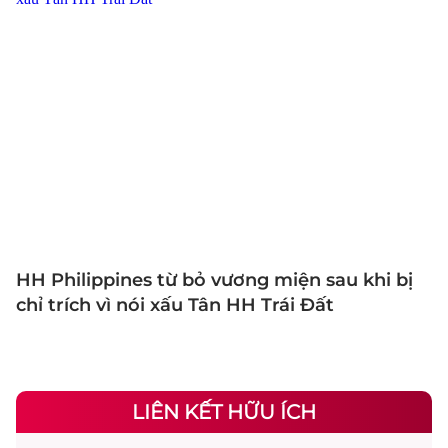
HH Philippines từ bỏ vương miện sau khi bị
chỉ trích vì nói xấu Tân HH Trái Đất
LIÊN KẾT HỮU ÍCH