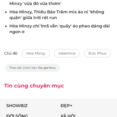
Minzy 'vừa đỏ vừa thơm'
Hòa Minzy, Thiều Bảo Trâm mix áo nỉ 'không
quần' giữa trời rét run
Hòa Minzy chỉ 1m5 vẫn 'quẩy' áo phao dáng dài
ngon ơ
Chủ đề:
Hòa Minzy
Valentine
Đức Phúc
Tin cùng chuyên mục
SHOWBIZ
ĐẸP+
ĐỜI SỐNG
XÃ HỘI