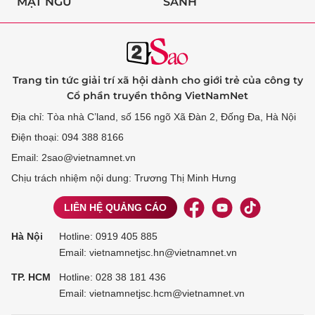
MẬT NGỮ
SÀNH
Trang tin tức giải trí xã hội dành cho giới trẻ của công ty
Cổ phần truyền thông VietNamNet
Địa chỉ: Tòa nhà C’land, số 156 ngõ Xã Đàn 2, Đống Đa, Hà Nội
Điện thoại: 094 388 8166
Email: 2sao@vietnamnet.vn
Chịu trách nhiệm nội dung: Trương Thị Minh Hưng
LIÊN HỆ QUẢNG CÁO
Hà Nội
Hotline:
0919 405 885
Email: vietnamnetjsc.hn@vietnamnet.vn
TP. HCM
Hotline:
028 38 181 436
Email: vietnamnetjsc.hcm@vietnamnet.vn