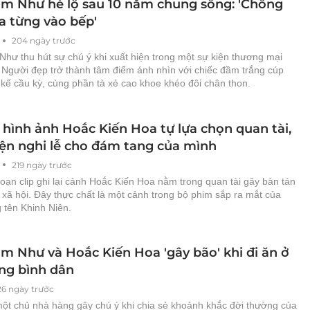
m Như hé lộ sau 10 năm chung sống: 'Chồng
a từng vào bếp'
204 ngày trước
hư thu hút sự chú ý khi xuất hiện trong một sự kiện thương mại
 Người đẹp trở thành tâm điểm ánh nhìn với chiếc đầm trắng cúp
 kế cầu kỳ, cùng phần tà xẻ cao khoe khéo đôi chân thon.
 hình ảnh Hoắc Kiến Hoa tự lựa chọn quan tài,
iện nghi lễ cho đám tang của mình
219 ngày trước
oạn clip ghi lại cảnh Hoắc Kiến Hoa nằm trong quan tài gây bàn tán
xã hội. Đây thực chất là một cảnh trong bộ phim sắp ra mắt của
 tên Khinh Niên.
m Như và Hoắc Kiến Hoa 'gây bão' khi đi ăn ở
ng bình dân
26 ngày trước
một chủ nhà hàng gây chú ý khi chia sẻ khoảnh khắc đời thường của