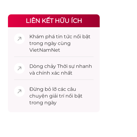
LIÊN KẾT HỮU ÍCH
Khám phá
tin tức
nổi bật
trong ngày cùng
VietNamNet
Dòng chảy
Thời sự
nhanh
và chính xác nhất
Đừng bỏ lỡ các câu
chuyện
giải trí
nổi bật
trong ngày