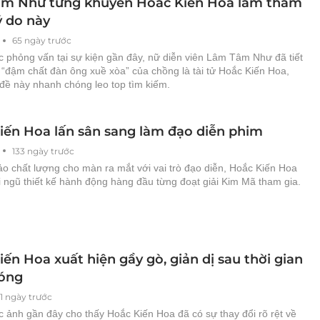
m Như từng khuyên Hoắc Kiến Hoa làm thẩm
ý do này
65 ngày trước
c phỏng vấn tại sự kiện gần đây, nữ diễn viên Lâm Tâm Như đã tiết
g “đậm chất đàn ông xuề xòa” của chồng là tài tử Hoắc Kiến Hoa,
 đề này nhanh chóng leo top tìm kiếm.
iến Hoa lấn sân sang làm đạo diễn phim
133 ngày trước
o chất lượng cho màn ra mắt với vai trò đạo diễn, Hoắc Kiến Hoa
 ngũ thiết kế hành động hàng đầu từng đoạt giải Kim Mã tham gia.
ến Hoa xuất hiện gầy gò, giản dị sau thời gian
óng
41 ngày trước
 ảnh gần đây cho thấy Hoắc Kiến Hoa đã có sự thay đổi rõ rệt về