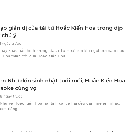
.
ạo giản dị của tài tử Hoắc Kiến Hoa trong dịp
 chú ý
1 ngày trước
 này khác hẳn hình tượng 'Bạch Tử Hoa' tiên khí ngút trời năm nào
 'Hoa thiên cốt' của Hoắc Kiến Hoa.
m Như đón sinh nhật tuổi mới, Hoắc Kiến Hoa
raoke cùng vợ
88 ngày trước
hư và Hoắc Kiến Hoa hát tình ca, cả hai đều đam mê âm nhạc,
bum riêng.