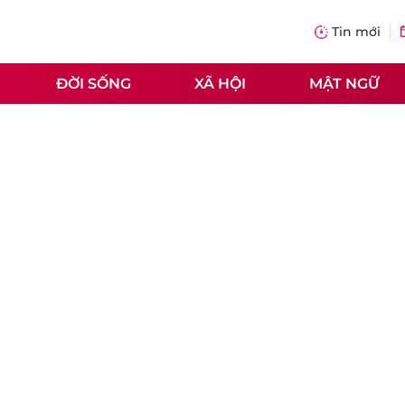
Tin mới
ĐỜI SỐNG
XÃ HỘI
MẬT NGỮ