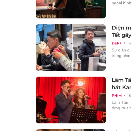
ngoại hình
Diện m
Tết gây
ĐẸP+
16
Sự giản dị
trong phim
Lâm Tâ
hát Ka
PHIM
1
Lâm Tâm N
từng ra al