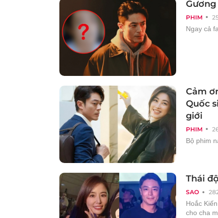
Gương 
PHIM
2
Ngay cả fa
Cảm ơn
Quốc si
giới
PHIM
2
Bộ phim n
Thái đ
SAO
28
Hoắc Kiến
cho cha m