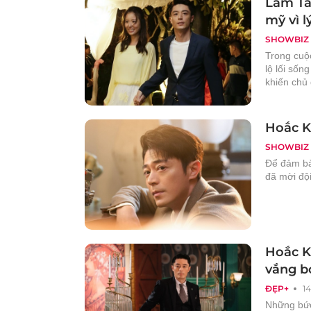
Lâm Tâ
mỹ vì l
SHOWBIZ
Trong cuộ
lộ lối sốn
khiến chủ
Hoắc K
SHOWBIZ
Để đảm bả
đã mời đội
Hoắc Ki
vắng b
ĐẸP+
1
Những bức