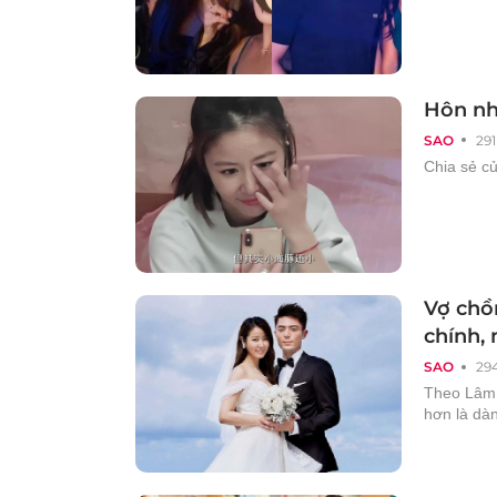
Hôn nh
SAO
291
Chia sẻ c
Vợ chồ
chính,
SAO
29
Theo Lâm 
hơn là dàn