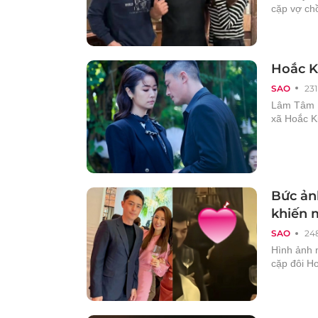
cặp vợ ch
Hoắc K
SAO
231
Lâm Tâm N
xã Hoắc K
Bức ản
khiến 
SAO
24
Hình ảnh 
cặp đôi H