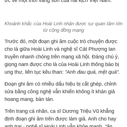
ức về một thời vàng son của hài kịch Việt Nam.
Khoảnh khắc của Hoài Linh nhận được sự quan tâm lớn
từ cộng đồng mạng
Trước đó, một đoạn ghi âm cuộc trò chuyện được
cho là giữa Hoài Linh và nghệ sĩ Cát Phượng lan
truyền nhanh chóng trên mạng xã hội. Đáng chú ý,
giọng nam được cho là của Hoài Linh thông báo bị
ung thư, liên tục kêu than:
"Anh đau quá, mệt quá".
Đoạn ghi âm có nhiều dấu hiệu bị cắt ghép, chỉnh
sửa bằng công nghệ vẫn khiến không ít khán giả
hoang mang, bàn tán.
Trên trang cá nhân, ca sĩ Dương Triệu Vũ khẳng
định đoạn ghi âm trên được làm giả. Anh cho hay
anh trai - nghệ sĩ Hoài Linh vẫn khỏe mạnh,
"ăn