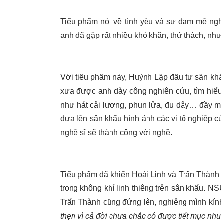
Tiểu phẩm nói về tình yêu và sự đam mê ngh
anh đã gặp rất nhiều khó khăn, thử thách, n
Với tiểu phẩm này, Huỳnh Lập đầu tư sân kh
xưa được anh dày công nghiên cứu, tìm hiểu
như hát cải lương, phun lửa, đu dây… đầy m
đưa lên sân khấu hình ảnh các vị tổ nghiệp củ
nghệ sĩ sẽ thành công với nghề.
Tiểu phẩm đã khiến Hoài Linh và Trấn Thành x
trong không khí linh thiêng trên sân khấu. N
Trấn Thành cũng đứng lên, nghiêng mình kín
thẹn vì cả đời chưa chắc có được tiết mục nh