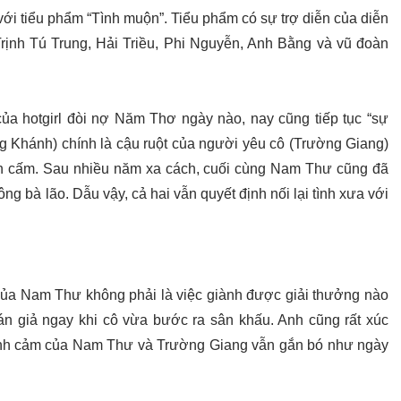
với tiểu phẩm “Tình muộn”. Tiểu phẩm có sự trợ diễn của diễn
ịnh Tú Trung, Hải Triều, Phi Nguyễn, Anh Bằng và vũ đoàn
ủa hotgirl đòi nợ Năm Thơ ngày nào, nay cũng tiếp tục “sự
ng Khánh) chính là cậu ruột của người yêu cô (Trường Giang)
ăn cấm. Sau nhiều năm xa cách, cuối cùng Nam Thư cũng đã
ông bà lão. Dẫu vậy, cả hai vẫn quyết định nối lại tình xưa với
của Nam Thư không phải là việc giành được giải thưởng nào
hán giả ngay khi cô vừa bước ra sân khấu. Anh cũng rất xúc
tình cảm của Nam Thư và Trường Giang vẫn gắn bó như ngày