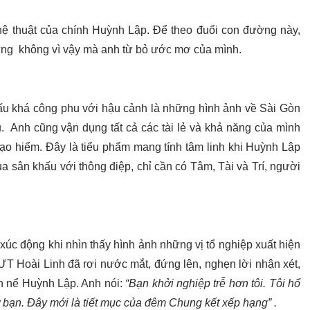
ệ thuật của chính Huỳnh Lập. Để theo đuổi con đường này,
hưng không vì vậy mà anh từ bỏ ước mơ của mình.
ấu khá công phu với hậu cảnh là những hình ảnh về Sài Gòn
. Anh cũng vận dụng tất cả các tài lẻ và khả năng của mình
ạo hiểm. Đây là tiểu phẩm mang tính tâm linh khi Huỳnh Lập
a sân khấu với thông điệp, chỉ cần có Tâm, Tài và Trí, người
úc động khi nhìn thấy hình ảnh những vị tổ nghiệp xuất hiện
SƯT Hoài Linh đã rơi nước mắt, đứng lên, nghẹn lời nhận xét,
h nể Huỳnh Lập. Anh nói:
“Bạn khởi nghiệp trễ hơn tôi. Tôi hổ
ư bạn. Đây mới là tiết mục của đêm Chung kết xếp hạng” .