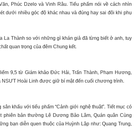
Văn, Phúc Dzelo và Vinh Râu. Tiểu phẩm nói về cách nhìn
ét dưới nhiều góc độ khác nhau và đúng hay sai đôi khi phụ
 La Thành so với những gì khán giả đã từng biết ở anh, tuy
 chất quan trọng của đêm Chung kết.
điểm 9,5 từ Giám khảo Đức Hải, Trấn Thành, Phạm Hương,
NSƯT Hoài Linh được giữ bí mật đến cuối chương trình.
 sân khấu với tiểu phẩm “Cảnh giới nghệ thuật”. Tiết mục có
ệt phiên bản thường Lê Dương Bảo Lâm, Quán quân Cùng
ững bạn diễn quen thuộc của Huỳnh Lập như: Quang Trung,