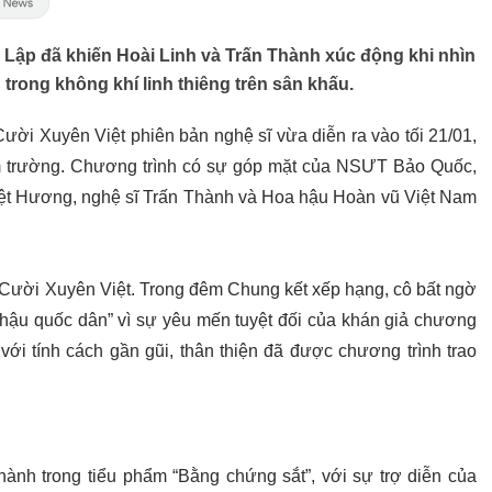
h Lập đã khiến Hoài Linh và Trấn Thành xúc động khi nhìn
 trong không khí linh thiêng trên sân khấu.
ời Xuyên Việt phiên bản nghệ sĩ vừa diễn ra vào tối 21/01,
im trường. Chương trình có sự góp mặt của NSƯT Bảo Quốc,
Việt Hương, nghệ sĩ Trấn Thành và Hoa hậu Hoàn vũ Việt Nam
 Cười Xuyên Việt. Trong đêm Chung kết xếp hạng, cô bất ngờ
 hậu quốc dân” vì sự yêu mến tuyệt đối của khán giả chương
với tính cách gần gũi, thân thiện đã được chương trình trao
ành trong tiểu phẩm “Bằng chứng sắt”, với sự trợ diễn của