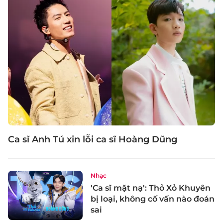
Ca sĩ Anh Tú xin lỗi ca sĩ Hoàng Dũng
Nhạc
'Ca sĩ mặt nạ': Thỏ Xỏ Khuyên
bị loại, không cố vấn nào đoán
sai