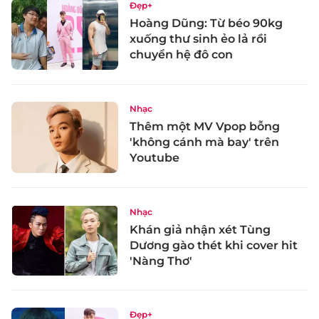
Đẹp+
Hoàng Dũng: Từ béo 90kg
xuống thư sinh ẻo lả rồi
chuyển hệ đô con
Nhạc
Thêm một MV Vpop bỗng
'không cánh mà bay' trên
Youtube
Nhạc
Khán giả nhận xét Tùng
Dương gào thét khi cover hit
'Nàng Thơ'
Đẹp+