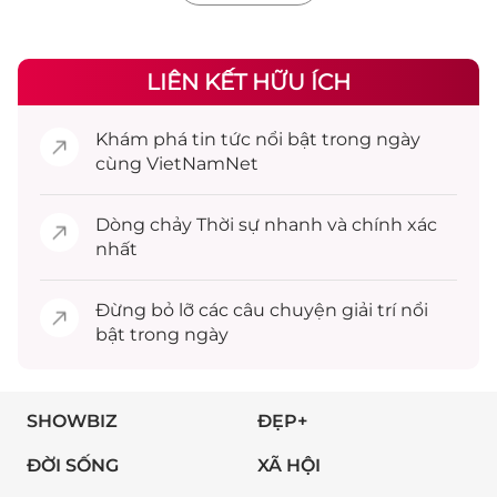
LIÊN KẾT HỮU ÍCH
Khám phá
tin tức
nổi bật trong ngày
cùng VietNamNet
Dòng chảy
Thời sự
nhanh và chính xác
nhất
Đừng bỏ lỡ các câu chuyện
giải trí
nổi
bật trong ngày
SHOWBIZ
ĐẸP+
ĐỜI SỐNG
XÃ HỘI