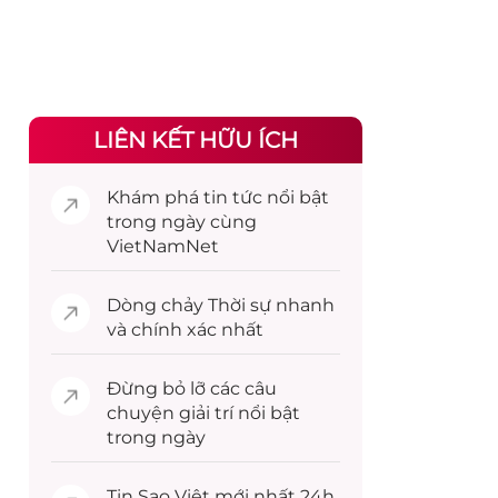
LIÊN KẾT HỮU ÍCH
Khám phá
tin tức
nổi bật
trong ngày cùng
VietNamNet
Dòng chảy
Thời sự
nhanh
và chính xác nhất
Đừng bỏ lỡ các câu
chuyện
giải trí
nổi bật
trong ngày
Tin
Sao Việt
mới nhất 24h