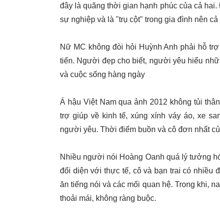
đây là quãng thời gian hạnh phúc của cả hai. 
sự nghiệp và là "trụ cột" trong gia đình nên 
Nữ MC không đòi hỏi Huỳnh Anh phải hỗ trợ 
tiến. Người đẹp cho biết, người yêu hiểu nh
và cuộc sống hàng ngày
Á hậu Việt Nam qua ảnh 2012 không tủi thân
trợ giúp về kinh tế, xúng xính váy áo, xe s
người yêu. Thời điểm buồn và cô đơn nhất của
Nhiều người nói Hoàng Oanh quá lý tưởng hóa 
đối diện với thực tế, cô và bạn trai có nhiều 
ăn tiếng nói và các mối quan hệ. Trong khi, n
thoải mái, không ràng buộc.