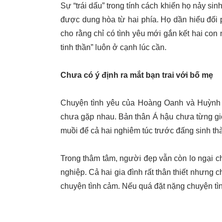
Sự “trái dấu” trong tính cách khiến họ nảy sin
được dung hòa từ hai phía. Họ dần hiểu đối 
cho rằng chỉ có tình yêu mới gắn kết hai con 
tinh thần” luôn ở cạnh lúc cần.
Chưa có ý định ra mắt bạn trai với bố mẹ
Chuyện tình yêu của Hoàng Oanh và Huỳnh A
chưa gặp nhau. Bản thân Á hậu chưa từng giới
muồi để cả hai nghiêm túc trước đấng sinh th
Trong thâm tâm, người đẹp vẫn còn lo ngại c
nghiệp. Cả hai gia đình rất thân thiết nhưng 
chuyện tình cảm. Nếu quá đặt nặng chuyện tì