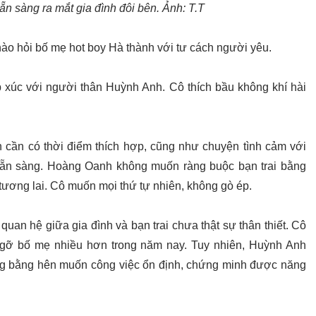
n sàng ra mắt gia đình đôi bên. Ảnh: T.T
o hỏi bố mẹ hot boy Hà thành với tư cách người yêu.
p xúc với người thân Huỳnh Anh. Cô thích bầu không khí hài
n cần có thời điểm thích hợp, cũng như chuyện tình cảm với
 sẵn sàng. Hoàng Oanh không muốn ràng buộc bạn trai bằng
 tương lai. Cô muốn mọi thứ tự nhiên, không gò ép.
quan hệ giữa gia đình và bạn trai chưa thật sự thân thiết. Cô
 gỡ bố mẹ nhiều hơn trong năm nay. Tuy nhiên, Huỳnh Anh
g bằng hên muốn công việc ổn định, chứng minh được năng