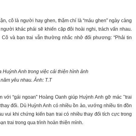
n, cô là người hay ghen, thậm chí là “máu ghen” ngày càng
người khác phái sẽ khiến cặp đôi hoài nghi, trách vấn nhau.
u. Cô và bạn trai vẫn thường nhắc nhở đối phương: “Phải tin
 Huỳnh Anh trong việc cải thiện hình ảnh
 năm yêu nhau. Ảnh: T.T
m với “gái ngoan” Hoàng Oanh giúp Huỳnh Anh gỡ mác "trai
 thay đổi. Dù Huỳnh Anh có nhiều ồn ào, vướng nhiều tin đồn
vui khi chứng kiến bạn trai có nhiều thay đổi tích cực trong
n trai trong qua trình hoàn thiện mình.