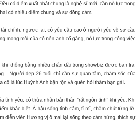
Đều có điểm xuất phát chung là nghệ sĩ mới, cần nỗ lực trong
cả hai có nhiều điểm chung và sự đồng cảm.
tài chính, ngược lại, cô yêu cầu cao ở người yêu về sự cầu
ững mong mỏi của cô nên anh cố gắng, nỗ lực trong công việc
 khi không bằng nhiều chân dài trong showbiz được bạn trai
ang... Người đẹp 26 tuổi chỉ cần sự quan tâm, chăm sóc của
 cô là lúc Huỳnh Anh bận rộn và quên hỏi thăm bạn gái.
tình yêu, cô thừa nhận bản thân "rất ngôn tình" khi yêu. Khi
điểm khác biệt. Á hậu sống tình cảm, tỉ mỉ, chăm chút từng lời
am diễn viên Hương vị ô mai lại sống theo cảm hứng, thích sự