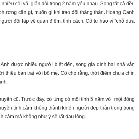
h nhiều cãi vã, giận dỗi trong 2 năm yêu nhau. Song tất cả đều
phương cần gì, muốn gì khi trao đổi thắng thắn. Hoàng Oanh
người đối lập về quan điểm, tính cách. Cô tự hào vì “chỗ dựa
nh được nhiều người biết đến, song gia đình hai nhà vẫn
 thiệu bạn trai với bố mẹ. Cô cho rằng, thời điểm chưa chín
ành.
huyện cũ. Trước đây, cô từng có mối tình 5 năm với một đồng
chuyện tình cảm không thành khiến người đẹp thận trọng trong
nh cảm mà không như ý sẽ rất đau lòng.