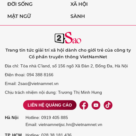
ĐỜI SỐNG
XÃ HỘI
MẬT NGỮ
SÀNH
Trang tin tức giải trí xã hội dành cho giới trẻ của công ty
Cổ phần truyền thông VietNamNet
Địa chỉ: Tòa nhà C’land, số 156 ngõ Xã Đàn 2, Đống Đa, Hà Nội
Điện thoại: 094 388 8166
Email: 2sao@vietnamnet.vn
Chịu trách nhiệm nội dung: Trương Thị Minh Hưng
LIÊN HỆ QUẢNG CÁO
Hà Nội
Hotline:
0919 405 885
Email: vietnamnetjsc.hn@vietnamnet.vn
TP. HCM
Hotline:
028 38 181 436