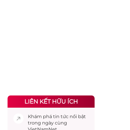
LIÊN KẾT HỮU ÍCH
Khám phá
tin tức
nổi bật
trong ngày cùng
VietNamNet