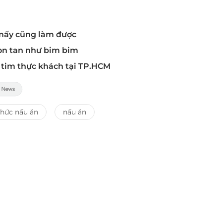
 mấy cũng làm được
iòn tan như bim bim
n tim thực khách tại TP.HCM
thức nấu ăn
nấu ăn