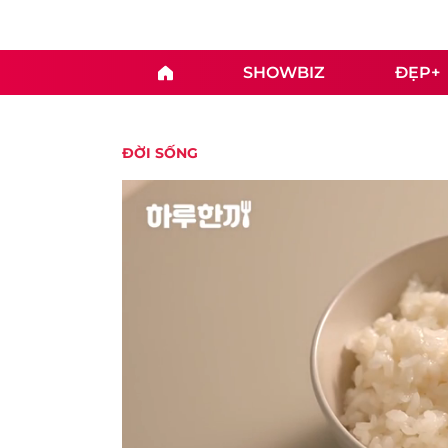
SHOWBIZ
ĐẸP+
ĐỜI SỐNG