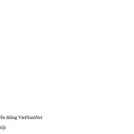
truyền thông VietNamNet
Nội