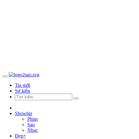
Tin mới
Sự kiện
Showbiz
Phim
Sao
Nhạc
Đẹp+