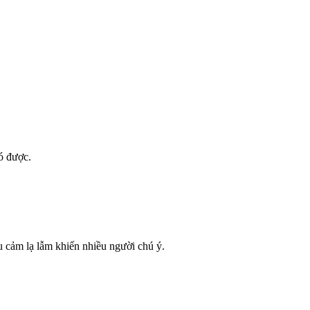
ó được.
u cảm lạ lẫm khiến nhiều người chú ý.