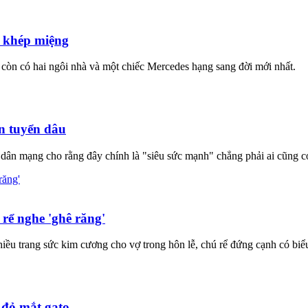
g khép miệng
u còn có hai ngôi nhà và một chiếc Mercedes hạng sang đời mới nhất.
ến tuyển dâu
 dân mạng cho rằng đây chính là "siêu sức mạnh" chẳng phải ai cũng c
 rể nghe 'ghê răng'
nhiều trang sức kim cương cho vợ trong hôn lễ, chú rể đứng cạnh có biể
 đỏ mắt gato