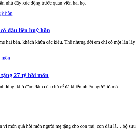
hắn nhủ đầy xúc động trước quan viên hai họ.
cô dâu liền huỷ hôn
mẹ hai bên, khách khứa các kiểu. Thế nhưng đời em chỉ có một lần lấy
 tặng 27 tỷ hồi môn
ạnh lùng, khó đăm đăm của chú rể đã khiến nhiều người tò mò.
 vì món quà hồi môn người mẹ tặng cho con trai, con dâu là… bộ sưu 