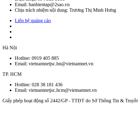
Email: banbientap@2sao.vn
Chịu trách nhiệm nội dung: Trương Thị Minh Hưng
Liên hệ quảng cáo
Hà Nội
Hotline:
0919 405 885
Email: vietnamnetjsc.hn@vietnamnet.vn
TP. HCM
Hotline:
028 38 181 436
Email: vietnamnetjsc.hcm@vietnamnet.vn
Giấy phép hoạt động số 2442/GP - TTĐT do Sở Thông Tin & Truyề