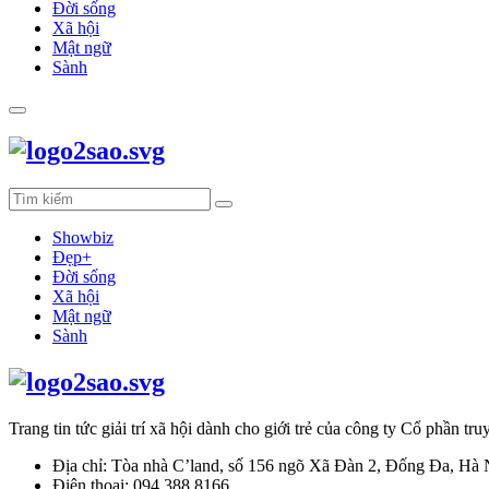
Đời sống
Xã hội
Mật ngữ
Sành
Showbiz
Đẹp+
Đời sống
Xã hội
Mật ngữ
Sành
Trang tin tức giải trí xã hội dành cho giới trẻ của công ty Cổ phần 
Địa chỉ: Tòa nhà C’land, số 156 ngõ Xã Đàn 2, Đống Đa, Hà 
Điện thoại: 094 388 8166