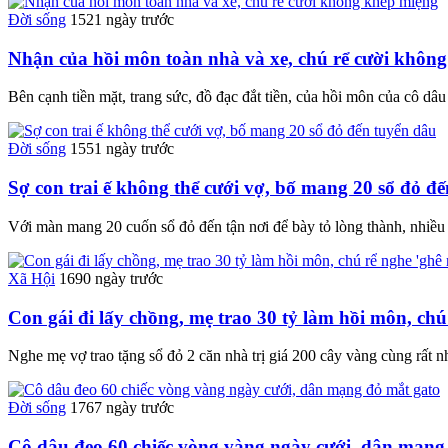
Đời sống
1521 ngày trước
Nhận của hồi môn toàn nhà và xe, chú rể cười khôn
Bên cạnh tiền mặt, trang sức, đồ đạc đắt tiền, của hồi môn của cô dâ
Đời sống
1551 ngày trước
Sợ con trai ế không thể cưới vợ, bố mang 20 sổ đỏ đ
Với màn mang 20 cuốn sổ đỏ đến tận nơi để bày tỏ lòng thành, nhiều
Xã Hội
1690 ngày trước
Con gái đi lấy chồng, mẹ trao 30 tỷ làm hồi môn, chú
Nghe mẹ vợ trao tặng sổ đỏ 2 căn nhà trị giá 200 cây vàng cùng rất 
Đời sống
1767 ngày trước
Cô dâu đeo 60 chiếc vòng vàng ngày cưới, dân mạng