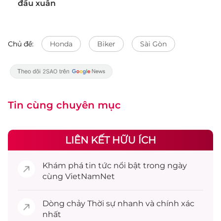
đầu xuân
Chủ đề:
Honda
Biker
Sài Gòn
Tin cùng chuyên mục
LIÊN KẾT HỮU ÍCH
Khám phá
tin tức
nổi bật trong ngày
cùng VietNamNet
Dòng chảy
Thời sự
nhanh và chính xác
nhất