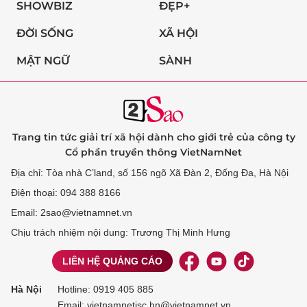
SHOWBIZ
ĐẸP+
ĐỜI SỐNG
XÃ HỘI
MẬT NGỮ
SÀNH
Trang tin tức giải trí xã hội dành cho giới trẻ của công ty
Cổ phần truyền thông VietNamNet
Địa chỉ: Tòa nhà C’land, số 156 ngõ Xã Đàn 2, Đống Đa, Hà Nội
Điện thoại: 094 388 8166
Email: 2sao@vietnamnet.vn
Chịu trách nhiệm nội dung: Trương Thị Minh Hưng
LIÊN HỆ QUẢNG CÁO
Hà Nội
Hotline:
0919 405 885
Email: vietnamnetjsc.hn@vietnamnet.vn