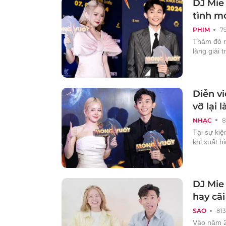
DJ Mie
tình m
PHIM
7
Thảm đỏ r
làng giải tr
Diễn v
vỡ lại 
NHẠC
8
Tại sự kiệ
khi xuất h
DJ Mie 
hay cã
SAO
813
Vào năm 2