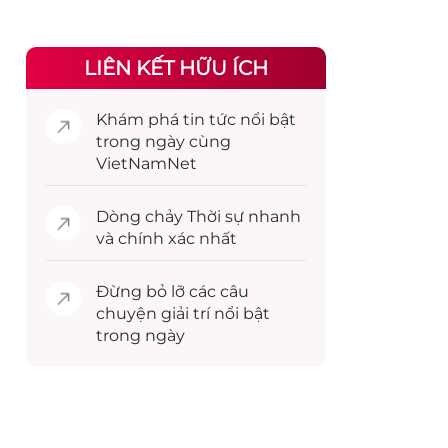
LIÊN KẾT HỮU ÍCH
Khám phá
tin tức
nổi bật
trong ngày cùng
VietNamNet
Dòng chảy
Thời sự
nhanh
và chính xác nhất
Đừng bỏ lỡ các câu
chuyện
giải trí
nổi bật
trong ngày