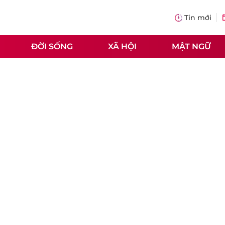
Tin mới
ĐỜI SỐNG
XÃ HỘI
MẬT NGỮ