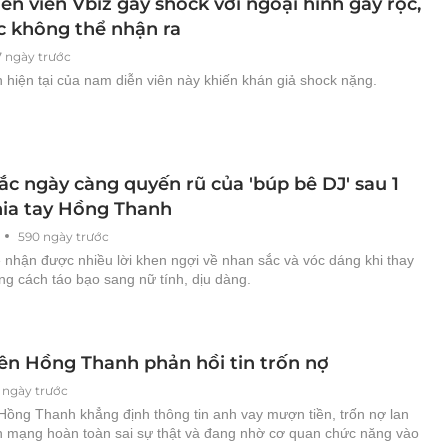
n viên Vbiz gây shock với ngoại hình gầy rộc,
c không thể nhận ra
7 ngày trước
 hiện tại của nam diễn viên này khiến khán giả shock nặng.
ắc ngày càng quyến rũ của 'búp bê DJ' sau 1
ia tay Hồng Thanh
590 ngày trước
 nhận được nhiều lời khen ngợi về nhan sắc và vóc dáng khi thay
ng cách táo bạo sang nữ tính, dịu dàng.
iên Hồng Thanh phản hồi tin trốn nợ
 ngày trước
Hồng Thanh khẳng định thông tin anh vay mượn tiền, trốn nợ lan
ên mạng hoàn toàn sai sự thật và đang nhờ cơ quan chức năng vào