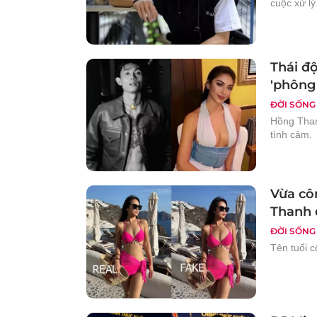
cuộc xử lý
Thái đ
'phông
ĐỜI SỐNG
Hồng Than
tình cảm.
Vừa cô
Thanh đ
ĐỜI SỐNG
Tên tuổi 