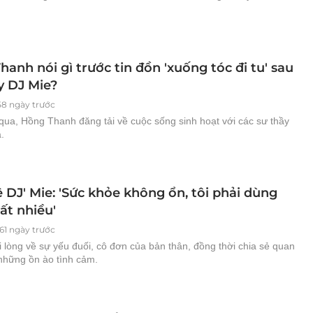
anh nói gì trước tin đồn 'xuống tóc đi tu' sau
y DJ Mie?
58 ngày trước
qua, Hồng Thanh đăng tải về cuộc sống sinh hoạt với các sư thầy
.
 DJ' Mie: 'Sức khỏe không ổn, tôi phải dùng
ất nhiều'
61 ngày trước
i lòng về sự yếu đuối, cô đơn của bản thân, đồng thời chia sẻ quan
những ồn ào tình cảm.