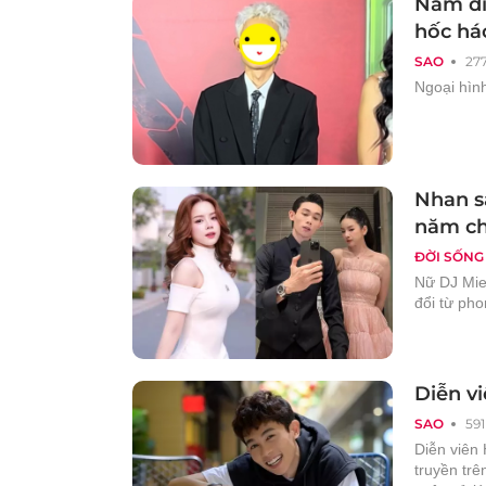
Nam diễ
hốc há
SAO
27
Ngoại hình
Nhan s
năm ch
ĐỜI SỐNG
Nữ DJ Mie
đổi từ pho
Diễn v
SAO
591
Diễn viên 
truyền tr