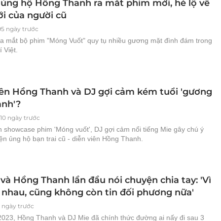
 ủng hộ Hồng Thanh ra mắt phim mới, hé lộ về
ới của người cũ
95 ngày trước
a mắt bộ phim "Móng Vuốt" quy tụ nhiều gương mặt đình đám trong
í Việt.
iên Hồng Thanh và DJ gợi cảm kém tuổi 'gương
lành'?
10 ngày trước
n showcase phim 'Móng vuốt', DJ gợi cảm nổi tiếng Mie gây chú ý
iện ủng hộ bạn trai cũ - diễn viên Hồng Thanh.
và Hồng Thanh lần đầu nói chuyện chia tay: 'Vì
i nhau, cũng không còn tin đối phương nữa'
 ngày trước
023, Hồng Thanh và DJ Mie đã chính thức đường ai nấy đi sau 3