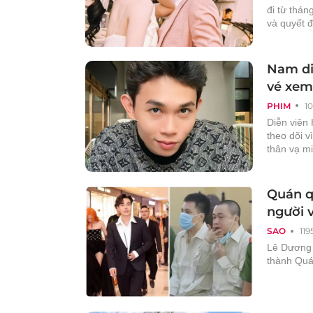
đi từ thán
và quyết đ
Nam diễ
vé xem
PHIM
1
Diễn viên 
theo dõi 
thân vạ mi
Quán qu
người v
SAO
119
Lê Dương 
thành Quá