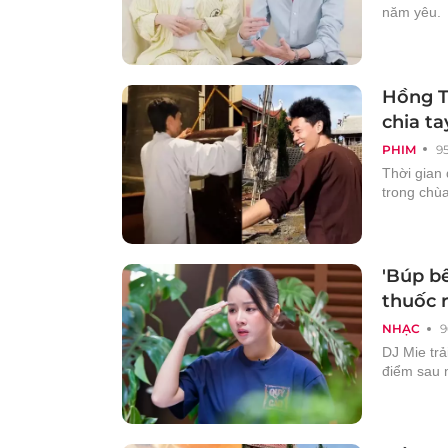
năm yêu.
Hồng Th
chia ta
PHIM
9
Thời gian 
trong chùa
'Búp bê
thuốc r
NHẠC
9
DJ Mie trả
điểm sau 