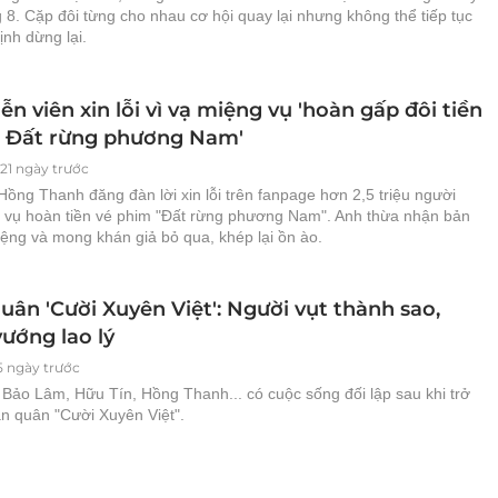
g 8. Cặp đôi từng cho nhau cơ hội quay lại nhưng không thể tiếp tục
ịnh dừng lại.
n viên xin lỗi vì vạ miệng vụ 'hoàn gấp đôi tiền
 Đất rừng phương Nam'
021 ngày trước
Hồng Thanh đăng đàn lời xin lỗi trên fanpage hơn 2,5 triệu người
vì vụ hoàn tiền vé phim "Đất rừng phương Nam". Anh thừa nhận bản
ệng và mong khán giả bỏ qua, khép lại ồn ào.
ân 'Cười Xuyên Việt': Người vụt thành sao,
ướng lao lý
5 ngày trước
Bảo Lâm, Hữu Tín, Hồng Thanh... có cuộc sống đối lập sau khi trở
n quân "Cười Xuyên Việt".