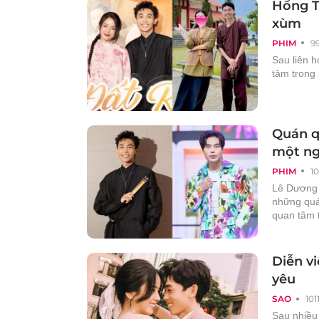
Hồng T
xùm
PHIM
9
Sau liên 
tâm trong 
Quán q
một ng
PHIM
1
Lê Dương 
những quá
quan tâm 
Diễn v
yêu
SAO
101
Sau nhiều