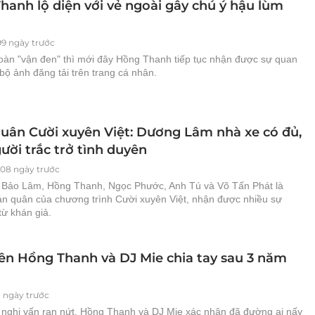
hanh lộ diện với vẻ ngoài gây chú ý hậu lùm
99 ngày trước
hoàn "vận đen" thì mới đây Hồng Thanh tiếp tục nhận được sự quan
bộ ảnh đăng tải trên trang cá nhân.
uân Cười xuyên Việt: Dương Lâm nhà xe có đủ,
ười trắc trở tình duyên
008 ngày trước
Bảo Lâm, Hồng Thanh, Ngọc Phước, Anh Tú và Võ Tấn Phát là
n quân của chương trình Cười xuyên Việt, nhận được nhiều sự
từ khán giả.
iên Hồng Thanh và DJ Mie chia tay sau 3 năm
1 ngày trước
 nghi vấn rạn nứt, Hồng Thanh và DJ Mie xác nhận đã đường ai nấy