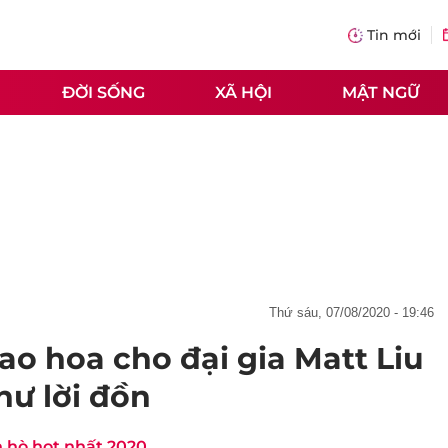
Tin mới
ĐỜI SỐNG
XÃ HỘI
MẬT NGỮ
thứ sáu, 07/08/2020 - 19:46
ao hoa cho đại gia Matt Liu
như lời đồn
n hò hot nhất 2020