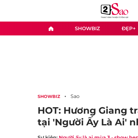
SHOWBIZ
ĐẸP+
Sao
SHOWBIZ
HOT: Hương Giang tr
tại 'Người Ấy Là Ai' 
Sự kiện:
Người ấy là ai mùa 3 - show hẹ