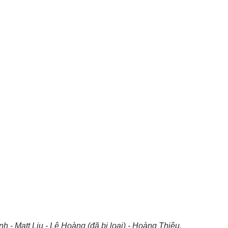
nh - Matt Liu - Lê Hoàng (đã bị loại) - Hoàng Thiệu.