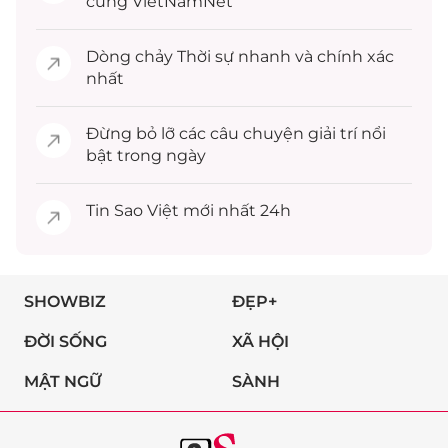
cùng VietNamNet
Dòng chảy
Thời sự
nhanh và chính xác
nhất
Đừng bỏ lỡ các câu chuyện
giải trí
nổi
bật trong ngày
Tin
Sao Việt
mới nhất 24h
SHOWBIZ
ĐẸP+
ĐỜI SỐNG
XÃ HỘI
MẬT NGỮ
SÀNH