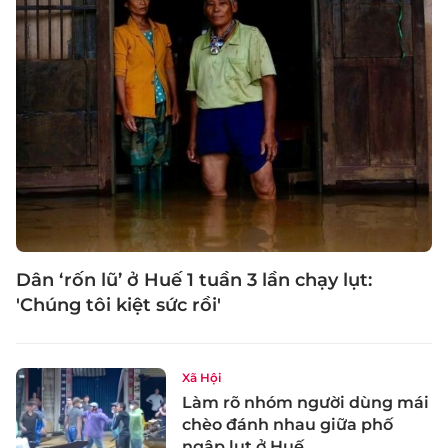
Dân ‘rốn lũ’ ở Huế 1 tuần 3 lần chạy lụt:
'Chúng tôi kiệt sức rồi'
Xã Hội
Làm rõ nhóm người dùng mái
chèo đánh nhau giữa phố
ngập lụt ở Huế