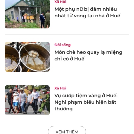
Xã Hội
Một phụ nữ bị đâm nhiều
nhát tử vong tại nhà ở Huế
Đời sống
Món chè heo quay lạ miệng
chỉ có ở Huế
Xã Hội
Vụ cướp tiệm vàng ở Huế:
Nghi phạm biểu hiện bất
thường
XEM THÊM