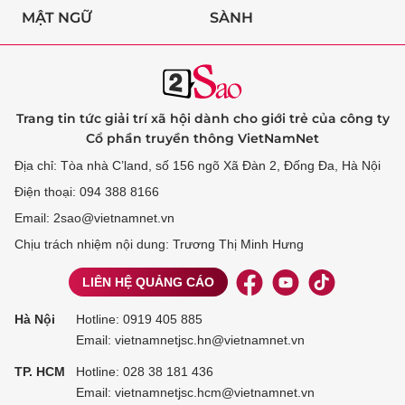
MẬT NGỮ
SÀNH
Trang tin tức giải trí xã hội dành cho giới trẻ của công ty
Cổ phần truyền thông VietNamNet
Địa chỉ: Tòa nhà C’land, số 156 ngõ Xã Đàn 2, Đống Đa, Hà Nội
Điện thoại: 094 388 8166
Email: 2sao@vietnamnet.vn
Chịu trách nhiệm nội dung: Trương Thị Minh Hưng
LIÊN HỆ QUẢNG CÁO
Hà Nội
Hotline:
0919 405 885
Email: vietnamnetjsc.hn@vietnamnet.vn
TP. HCM
Hotline:
028 38 181 436
Email: vietnamnetjsc.hcm@vietnamnet.vn