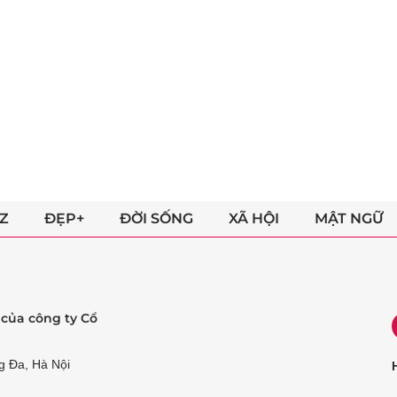
Z
ĐẸP+
ĐỜI SỐNG
XÃ HỘI
MẬT NGỮ
ẻ của công ty Cổ
g Đa, Hà Nội