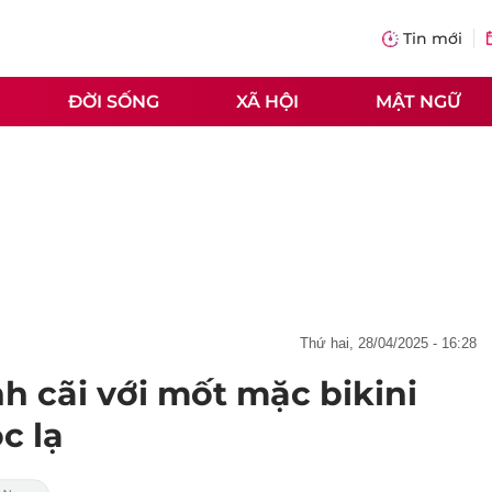
Tin mới
ĐỜI SỐNG
XÃ HỘI
MẬT NGỮ
thứ hai, 28/04/2025 - 16:28
h cãi với mốt mặc bikini
c lạ