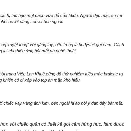
 cách, táo bạo một cách vừa đủ của Midu. Người đẹp mặc sơ mi
phối áo lót dáng corset bên ngoài.
ông xuyệt tông" với găng tay, bên trong là bodysuit gợi cảm. Cách
 lại cho hiệu ứng bắt mắt và nghệ thuật.
thời trang Việt, Lan Khuê cũng đã thử nghiệm kiểu mặc bralette ra
 khiến cô bị xếp vào top ăn mặc khó hiểu.
ới chiếc váy vàng ánh kim, bên ngoài là áo nội y đan dây bắt mắt.
 hơn với chiếc quần có thiết kế gợi cảm hừng hực. Item được