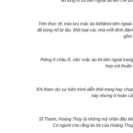
áo lông to sụ bên ngoài đã tiết chế 
Trên thực tế, trào lưu mặc áo lót/bikini bên ngoài
đã bùng nổ từ lâu. Một loạt các nhà mốt đình đám
gồm k
Riêng ở châu Á, việc mặc áo lót bên ngoài tran
hợp với thuần
Khi tham dự sự kiện trình diễn thời trang hay chụp 
này nhưng ở hoàn cản
Sĩ Thanh, Hoàng Thùy là những mỹ nhân đầu tiên
Có người cho rằng áo lót của Hoàng Thùy 