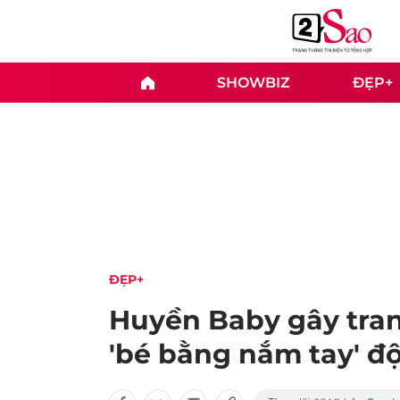
SHOWBIZ
ĐẸP+
ĐẸP+
Huyền Baby gây tran
'bé bằng nắm tay' độ