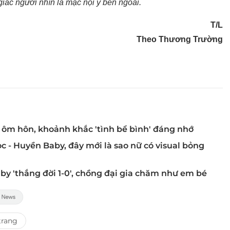
iác người nhìn là mặc nội y bên ngoài.
T/L
Theo Thương Trường
à ôm hôn, khoảnh khắc 'tình bể bình' đáng nhớ
 - Huyền Baby, đây mới là sao nữ có visual bỏng
y 'thắng đời 1-0', chồng đại gia chăm như em bé
trang