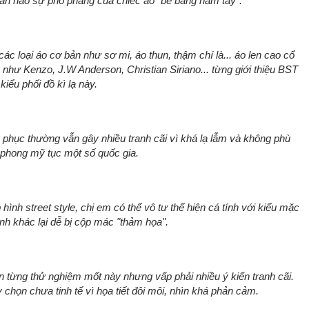
phần nào sự phô phang của chiếc áo "bé bằng nắm tay".
 các loại áo cơ bản như sơ mi, áo thun, thậm chí là... áo len cao cổ
 như Kenzo, J.W Anderson, Christian Siriano... từng giới thiệu BST
iểu phối đồ kì lạ này.
g phục thường vẫn gây nhiều tranh cãi vì khá lạ lẫm và không phù
 phong mỹ tục một số quốc gia.
hình street style, chị em có thể vô tư thể hiện cá tính với kiểu mặc
h khác lại dễ bị cộp mác "thảm họa".
 từng thử nghiệm mốt này nhưng vấp phải nhiều ý kiến tranh cãi.
chọn chưa tinh tế vì họa tiết đôi môi, nhìn khá phản cảm.