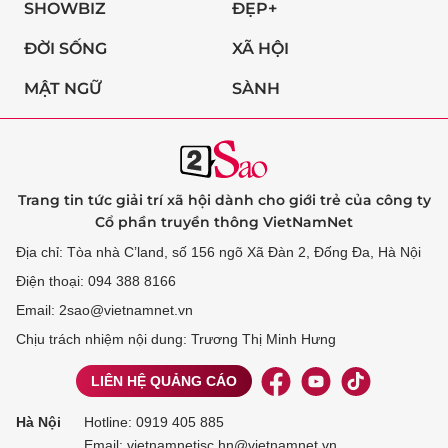
SHOWBIZ
ĐẸP+
ĐỜI SỐNG
XÃ HỘI
MẬT NGỮ
SÀNH
Trang tin tức giải trí xã hội dành cho giới trẻ của công ty
Cổ phần truyền thông VietNamNet
Địa chỉ: Tòa nhà C’land, số 156 ngõ Xã Đàn 2, Đống Đa, Hà Nội
Điện thoại: 094 388 8166
Email: 2sao@vietnamnet.vn
Chịu trách nhiệm nội dung: Trương Thị Minh Hưng
LIÊN HỆ QUẢNG CÁO
Hà Nội
Hotline:
0919 405 885
Email: vietnamnetjsc.hn@vietnamnet.vn