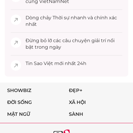
cùng VietNamNet
Dòng chảy
Thời sự
nhanh và chính xác
nhất
Đừng bỏ lỡ các câu chuyện
giải trí
nổi
bật trong ngày
Tin
Sao Việt
mới nhất 24h
SHOWBIZ
ĐẸP+
ĐỜI SỐNG
XÃ HỘI
MẬT NGỮ
SÀNH