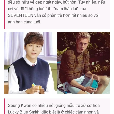
đều sở hữu vẻ đẹp ngất ngây, hút hồn. Tuy nhiên, nếu
xét về độ "không tuổi" thì "nam thần lai" của
SEVENTEEN vẫn có phần trẻ hơn rất nhiều so với
anh bạn cùng tuổi.
Seung Kwan có nhiều nét giống mẫu trẻ xứ cờ hoa
Lucky Blue Smith, đặc biệt là ở chiếc cằm nhọn và