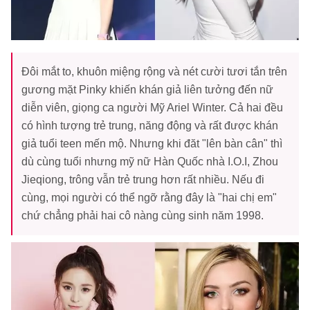
Đôi mắt to, khuôn miệng rộng và nét cười tươi tắn trên
gương mặt Pinky khiến khán giả liên tưởng đến nữ
diễn viên, giọng ca người Mỹ Ariel Winter. Cả hai đều
có hình tượng trẻ trung, năng động và rất được khán
giả tuổi teen mến mộ. Nhưng khi đăt "lên bàn cân" thì
dù cùng tuổi nhưng mỹ nữ Hàn Quốc nhà I.O.I, Zhou
Jieqiong, trông vẫn trẻ trung hơn rất nhiều. Nếu đi
cùng, mọi người có thể ngỡ rằng đây là "hai chị em"
chứ chẳng phải hai cô nàng cùng sinh năm 1998.