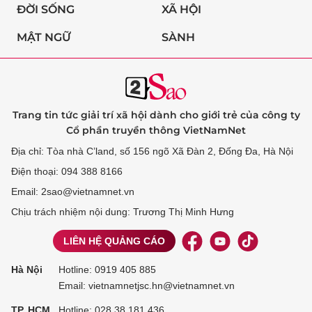
ĐỜI SỐNG
XÃ HỘI
MẬT NGỮ
SÀNH
Trang tin tức giải trí xã hội dành cho giới trẻ của công ty
Cổ phần truyền thông VietNamNet
Địa chỉ: Tòa nhà C’land, số 156 ngõ Xã Đàn 2, Đống Đa, Hà Nội
Điện thoại: 094 388 8166
Email: 2sao@vietnamnet.vn
Chịu trách nhiệm nội dung: Trương Thị Minh Hưng
LIÊN HỆ QUẢNG CÁO
Hà Nội
Hotline:
0919 405 885
Email: vietnamnetjsc.hn@vietnamnet.vn
TP. HCM
Hotline:
028 38 181 436