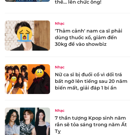
thể... lên chức ông!
Nhạc
'Thảm cảnh' nam ca sĩ phải
dùng thuốc xổ, giảm đến
30kg để vào showbiz
Nhạc
Nữ ca sĩ bị đuổi cổ vì dối trá
bất ngờ lên tiếng sau 20 năm
biến mất, giải đáp 1 bí ẩn
Nhạc
7 thần tượng Kpop sinh năm
rắn sẽ tỏa sáng trong năm Ất
Tỵ