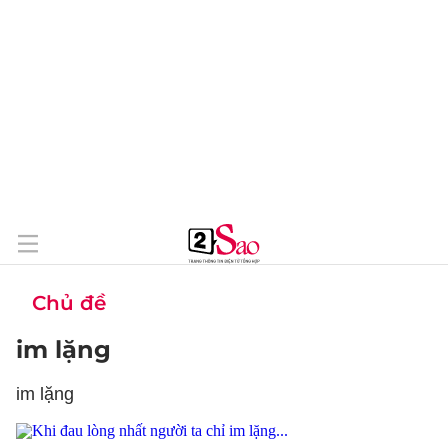
Chủ đề
im lặng
im lặng