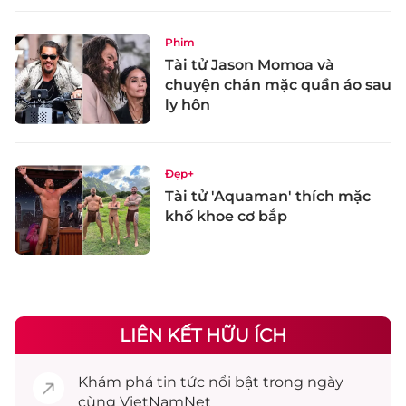
Phim
Tài tử Jason Momoa và
chuyện chán mặc quần áo sau
ly hôn
Đẹp+
Tài tử 'Aquaman' thích mặc
khố khoe cơ bắp
LIÊN KẾT HỮU ÍCH
Khám phá
tin tức
nổi bật trong ngày
cùng VietNamNet