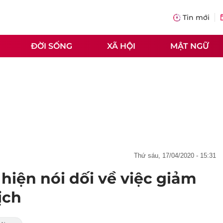
Tin mới
ĐỜI SỐNG
XÃ HỘI
MẬT NGỮ
thứ sáu, 17/04/2020 - 15:31
 hiện nói dối về việc giảm
ịch