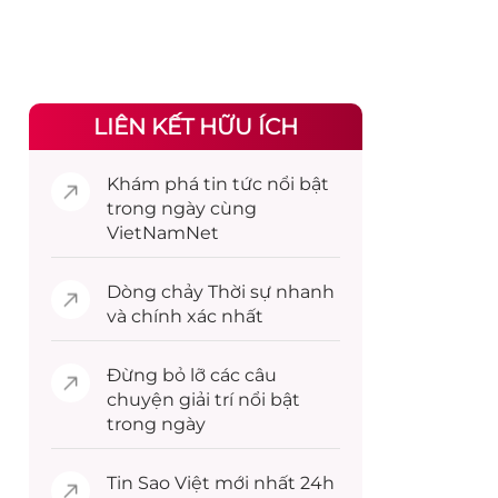
LIÊN KẾT HỮU ÍCH
Khám phá
tin tức
nổi bật
trong ngày cùng
VietNamNet
Dòng chảy
Thời sự
nhanh
và chính xác nhất
Đừng bỏ lỡ các câu
chuyện
giải trí
nổi bật
trong ngày
Tin
Sao Việt
mới nhất 24h