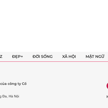
Z
ĐẸP+
ĐỜI SỐNG
XÃ HỘI
MẬT NGỮ
ẻ của công ty Cổ
g Đa, Hà Nội