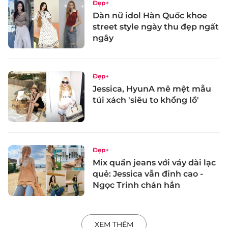
Đẹp+
Dàn nữ idol Hàn Quốc khoe
street style ngày thu đẹp ngất
ngây
Đẹp+
Jessica, HyunA mê mệt mẫu
túi xách 'siêu to khổng lồ'
Đẹp+
Mix quần jeans với váy dài lạc
quẻ: Jessica vẫn đỉnh cao -
Ngọc Trinh chán hẳn
XEM THÊM