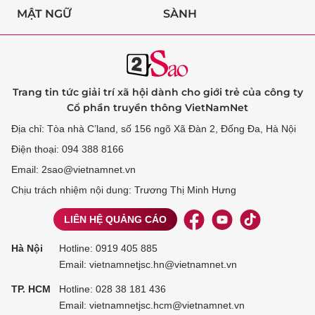
MẬT NGỮ
SÀNH
Trang tin tức giải trí xã hội dành cho giới trẻ của công ty
Cổ phần truyền thông VietNamNet
Địa chỉ: Tòa nhà C’land, số 156 ngõ Xã Đàn 2, Đống Đa, Hà Nội
Điện thoại: 094 388 8166
Email: 2sao@vietnamnet.vn
Chịu trách nhiệm nội dung: Trương Thị Minh Hưng
LIÊN HỆ QUẢNG CÁO
Hà Nội
Hotline:
0919 405 885
Email: vietnamnetjsc.hn@vietnamnet.vn
TP. HCM
Hotline:
028 38 181 436
Email: vietnamnetjsc.hcm@vietnamnet.vn