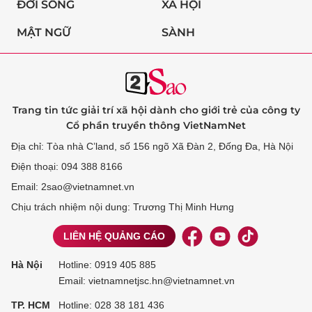
ĐỜI SỐNG
XÃ HỘI
MẬT NGỮ
SÀNH
Trang tin tức giải trí xã hội dành cho giới trẻ của công ty
Cổ phần truyền thông VietNamNet
Địa chỉ: Tòa nhà C’land, số 156 ngõ Xã Đàn 2, Đống Đa, Hà Nội
Điện thoại: 094 388 8166
Email: 2sao@vietnamnet.vn
Chịu trách nhiệm nội dung: Trương Thị Minh Hưng
LIÊN HỆ QUẢNG CÁO
Hà Nội
Hotline:
0919 405 885
Email: vietnamnetjsc.hn@vietnamnet.vn
TP. HCM
Hotline:
028 38 181 436