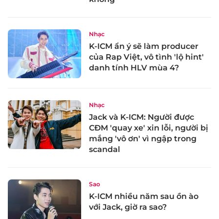
Nhạc
K-ICM ẩn ý sẽ làm producer
của Rap Việt, vô tình 'lộ hint'
danh tính HLV mùa 4?
Nhạc
Jack và K-ICM: Người được
CĐM 'quay xe' xin lỗi, người bị
mắng 'vô ơn' vì ngập trong
scandal
Sao
K-ICM nhiều năm sau ồn ào
với Jack, giờ ra sao?