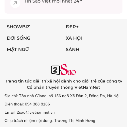
Tin
Sao Việt
mới nhất 24h
SHOWBIZ
ĐẸP+
ĐỜI SỐNG
XÃ HỘI
MẬT NGỮ
SÀNH
Trang tin tức giải trí xã hội dành cho giới trẻ của công ty
Cổ phần truyền thông VietNamNet
Địa chỉ: Tòa nhà C’land, số 156 ngõ Xã Đàn 2, Đống Đa, Hà Nội
Điện thoại: 094 388 8166
Email: 2sao@vietnamnet.vn
Chịu trách nhiệm nội dung: Trương Thị Minh Hưng