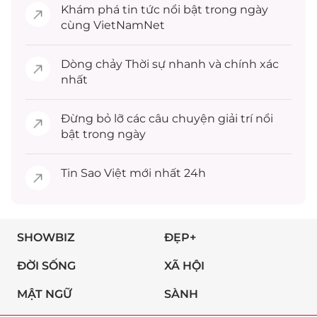
Khám phá
tin tức
nổi bật trong ngày
cùng VietNamNet
Dòng chảy
Thời sự
nhanh và chính xác
nhất
Đừng bỏ lỡ các câu chuyện
giải trí
nổi
bật trong ngày
Tin
Sao Việt
mới nhất 24h
SHOWBIZ
ĐẸP+
ĐỜI SỐNG
XÃ HỘI
MẬT NGỮ
SÀNH