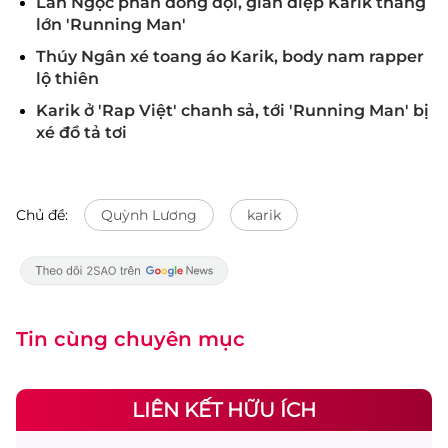
Lan Ngọc phản đồng đội, gián điệp Karik thắng
lớn 'Running Man'
Thúy Ngân xé toang áo Karik, body nam rapper
lộ thiên
Karik ở 'Rap Việt' chanh sả, tới 'Running Man' bị
xé đồ tả tơi
Chủ đề:
Quỳnh Lương
karik
Tin cùng chuyên mục
LIÊN KẾT HỮU ÍCH