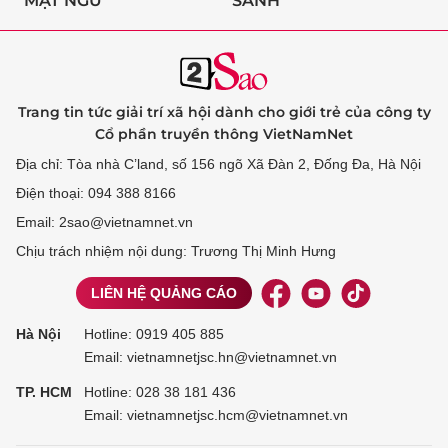
MẬT NGỮ
SÀNH
Trang tin tức giải trí xã hội dành cho giới trẻ của công ty
Cổ phần truyền thông VietNamNet
Địa chỉ: Tòa nhà C’land, số 156 ngõ Xã Đàn 2, Đống Đa, Hà Nội
Điện thoại: 094 388 8166
Email: 2sao@vietnamnet.vn
Chịu trách nhiệm nội dung: Trương Thị Minh Hưng
LIÊN HỆ QUẢNG CÁO
Hà Nội
Hotline:
0919 405 885
Email: vietnamnetjsc.hn@vietnamnet.vn
TP. HCM
Hotline:
028 38 181 436
Email: vietnamnetjsc.hcm@vietnamnet.vn