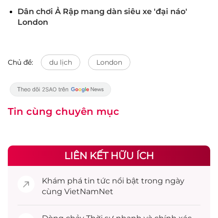
Dân chơi Ả Rập mang dàn siêu xe 'đại náo'
London
Chủ đề:
du lịch
London
Tin cùng chuyên mục
LIÊN KẾT HỮU ÍCH
Khám phá
tin tức
nổi bật trong ngày
cùng VietNamNet