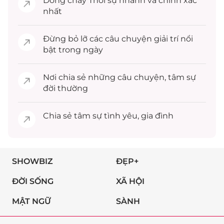
Dòng chảy
Thời sự
nhanh và chính xác
nhất
Đừng bỏ lỡ các câu chuyện
giải trí
nổi
bật trong ngày
Nơi chia sẻ những câu chuyện,
tâm sự
đời thường
Chia sẻ
tâm sự
tình yêu, gia đình
SHOWBIZ
ĐẸP+
ĐỜI SỐNG
XÃ HỘI
MẬT NGỮ
SÀNH