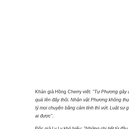
Khán giả Hồng Cherry viết:
"Tự Phương gây á
quá lên đấy thôi. Nhân vật Phương không thực 
lý mọi chuyện bằng cảm tính thì vứt. Luật sư gì
ai được".
Độc giả Ly Ly khó hiểu:
"Những chi tiết từ đầu