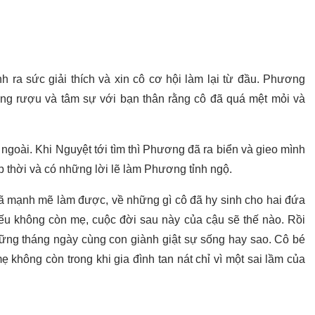
 ra sức giải thích và xin cô cơ hội làm lại từ đầu. Phương
ng rượu và tâm sự với bạn thân rằng cô đã quá mệt mỏi và
goài. Khi Nguyệt tới tìm thì Phương đã ra biển và gieo mình
 thời và có những lời lẽ làm Phương tỉnh ngộ.
mạnh mẽ làm được, về những gì cô đã hy sinh cho hai đứa
nếu không còn mẹ, cuộc đời sau này của cậu sẽ thế nào. Rồi
ng tháng ngày cùng con giành giật sự sống hay sao. Cô bé
 không còn trong khi gia đình tan nát chỉ vì một sai lầm của