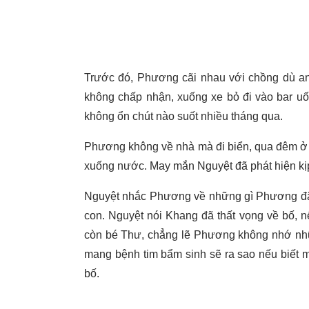
Trước đó, Phương cãi nhau với chồng dù anh
không chấp nhận, xuống xe bỏ đi vào bar uố
không ổn chút nào suốt nhiều tháng qua.
Phương không về nhà mà đi biển, qua đêm ở n
xuống nước. May mắn Nguyệt đã phát hiện kịp
Nguyệt nhắc Phương về những gì Phương đã 
con. Nguyệt nói Khang đã thất vọng về bố, 
còn bé Thư, chẳng lẽ Phương không nhớ nhữ
mang bệnh tim bẩm sinh sẽ ra sao nếu biết mẹ
bố.