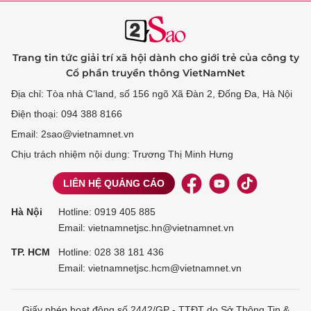
Trang tin tức giải trí xã hội dành cho giới trẻ của công ty
Cổ phần truyền thông VietNamNet
Địa chỉ: Tòa nhà C’land, số 156 ngõ Xã Đàn 2, Đống Đa, Hà Nội
Điện thoại: 094 388 8166
Email: 2sao@vietnamnet.vn
Chịu trách nhiệm nội dung: Trương Thị Minh Hưng
LIÊN HỆ QUẢNG CÁO
Hà Nội
Hotline:
0919 405 885
Email: vietnamnetjsc.hn@vietnamnet.vn
TP. HCM
Hotline:
028 38 181 436
Email: vietnamnetjsc.hcm@vietnamnet.vn
Giấy phép hoạt động số 2442/GP - TTĐT do Sở Thông Tin &