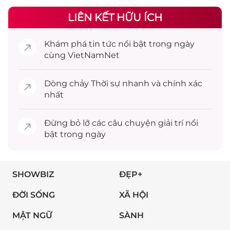
LIÊN KẾT HỮU ÍCH
Khám phá
tin tức
nổi bật trong ngày
cùng VietNamNet
Dòng chảy
Thời sự
nhanh và chính xác
nhất
Đừng bỏ lỡ các câu chuyện
giải trí
nổi
bật trong ngày
SHOWBIZ
ĐẸP+
ĐỜI SỐNG
XÃ HỘI
MẬT NGỮ
SÀNH