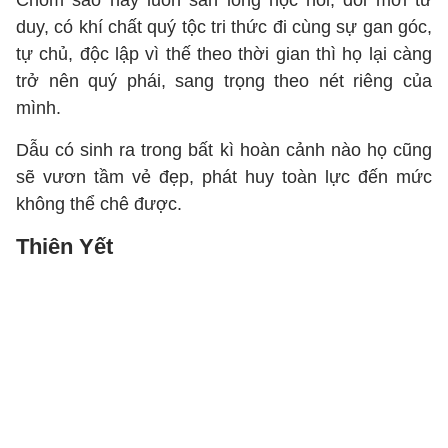
Chòm sao này luôn sẵn lòng học hỏi, đổi mới tư
duy, có khí chất quý tộc tri thức đi cùng sự gan góc,
tự chủ, độc lập vì thế theo thời gian thì họ lại càng
trở nên quý phái, sang trọng theo nét riêng của
mình.
Dẫu có sinh ra trong bất kì hoàn cảnh nào họ cũng
sẽ vươn tầm vẻ đẹp, phát huy toàn lực đến mức
không thể chê được.
Thiên Yết