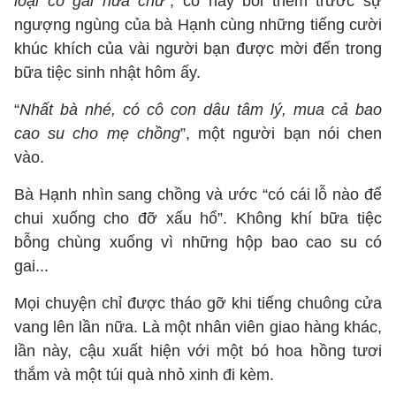
loại có gai nữa chứ
”, cô này bồi thêm trước sự
ngượng ngùng của bà Hạnh cùng những tiếng cười
khúc khích của vài người bạn được mời đến trong
bữa tiệc sinh nhật hôm ấy.
“
Nhất bà nhé, có cô con dâu tâm lý, mua cả bao
cao su cho mẹ chồng
”, một người bạn nói chen
vào.
Bà Hạnh nhìn sang chồng và ước “có cái lỗ nào để
chui xuống cho đỡ xấu hổ”. Không khí bữa tiệc
bỗng chùng xuống vì những hộp bao cao su có
gai...
Mọi chuyện chỉ được tháo gỡ khi tiếng chuông cửa
vang lên lần nữa. Là một nhân viên giao hàng khác,
lần này, cậu xuất hiện với một bó hoa hồng tươi
thắm và một túi quà nhỏ xinh đi kèm.