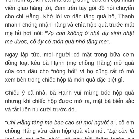
viên giao hàng tới, đem trên tay gói đồ nói chuyển
cho chị Hằng. Nhớ lời vợ dặn tặng quà hộ, Thanh
nhanh chóng nhận hàng và chìa hộp quà trước mặt
mẹ hồ hởi nói: “
Vợ con không ở nhà dự sinh nhật
mẹ được, cô ấy có món quà nhỏ tặng mẹ
”.
Ngay lập tức, mọi người có mặt trong bữa cơm
đồng loạt kêu bà Hạnh (mẹ chồng Hằng) mở quà
của con dâu cho “nóng hổi” vì họ cũng rất tò mò
xem bên trong chiếc hộp là món quà đặc biệt gì.
Chiều ý cả nhà, bà Hạnh vui mừng bóc hộp quà
nhưng khi chiếc hộp được mở ra, mặt bà biến sắc
và tắt luôn nụ cười trước đó.
“
Chị Hằng tặng mẹ bao cao su mọi người ạ
”, cô em
chồng Hằng vừa cầm hộp quà vừa nói. “
Lại còn là