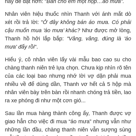
này dè dặt hơn: "
Bán cho em một hộp…áo mưa".
Nhân viên hiệu thuốc nhìn Thanh với ánh mắt dò
xét rồi trả lời: "
Ở đây không bán áo mưa. Có phải
cậu muốn mua 'áo mưa' khác?
Như được mở lòng,
Thanh hồ hởi lắp bắp:
"Vâng, vâng, đúng là 'áo
mưa' đấy rồi
".
Hiểu ý, cô nhân viên lấy vài mẫu bao cao su cho
chàng thanh niên trẻ lựa chọn. Chưa kịp nhìn rõ tên
của các loại bao nhưng nhớ lời vợ dặn phải mua
nhiều về để dùng dần, Thanh vơ hết cả 5 hộp mà
nhân viên bày trên bàn rồi nhanh chóng trả tiền, lao
ra xe phóng đi như một cơn gió...
Sau lần mua hàng thành công ấy, Thanh được vợ
giao hẳn cho việc đi mua “áo mưa” nhưng vẫn như
những lần đầu, chàng thanh niên vẫn sượng sùng