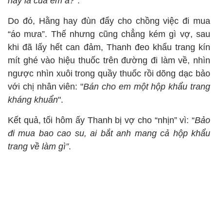
này là của em à?
”.
Do đó, Hằng hay đùn đẩy cho chồng việc đi mua
“áo mưa”. Thế nhưng cũng chẳng kém gì vợ, sau
khi đã lấy hết can đảm, Thanh đeo khẩu trang kín
mít ghé vào hiệu thuốc trên đường đi làm về, nhìn
ngược nhìn xuôi trong quầy thuốc rồi dõng dạc bảo
với chị nhân viên: "
Bán cho em một hộp khẩu trang
kháng khuẩn
".
Kết quả, tối hôm ấy Thanh bị vợ cho “nhịn” vì: “
Bảo
đi mua bao cao su, ai bắt anh mang cả hộp khẩu
trang về làm gì”
.