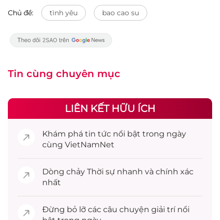
Chủ đề:
tình yêu
bao cao su
Tin cùng chuyên mục
LIÊN KẾT HỮU ÍCH
Khám phá
tin tức
nổi bật trong ngày
cùng VietNamNet
Dòng chảy
Thời sự
nhanh và chính xác
nhất
Đừng bỏ lỡ các câu chuyện
giải trí
nổi