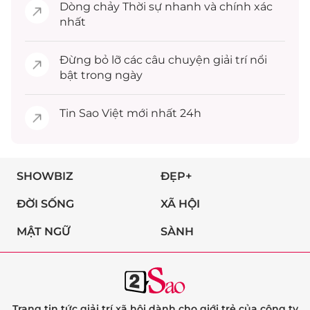
Dòng chảy
Thời sự
nhanh và chính xác
nhất
Đừng bỏ lỡ các câu chuyện
giải trí
nổi
bật trong ngày
Tin
Sao Việt
mới nhất 24h
SHOWBIZ
ĐẸP+
ĐỜI SỐNG
XÃ HỘI
MẬT NGỮ
SÀNH
Trang tin tức giải trí xã hội dành cho giới trẻ của công ty