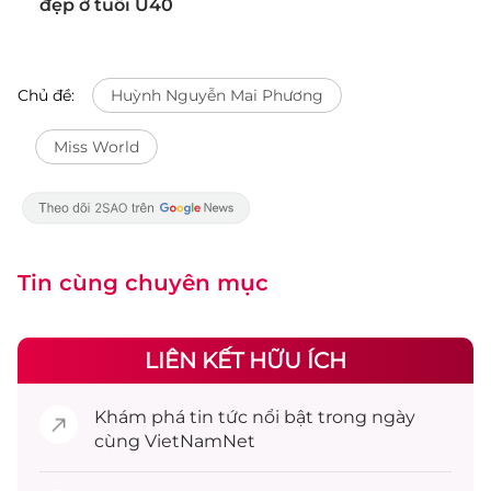
đẹp ở tuổi U40
Chủ đề:
Huỳnh Nguyễn Mai Phương
Miss World
Tin cùng chuyên mục
LIÊN KẾT HỮU ÍCH
Khám phá
tin tức
nổi bật trong ngày
cùng VietNamNet