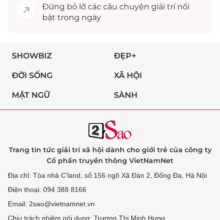
Đừng bỏ lỡ các câu chuyện
giải trí
nổi
bật trong ngày
SHOWBIZ
ĐẸP+
ĐỜI SỐNG
XÃ HỘI
MẬT NGỮ
SÀNH
Trang tin tức giải trí xã hội dành cho giới trẻ của công ty
Cổ phần truyền thông VietNamNet
Địa chỉ: Tòa nhà C’land, số 156 ngõ Xã Đàn 2, Đống Đa, Hà Nội
Điện thoại: 094 388 8166
Email: 2sao@vietnamnet.vn
Chịu trách nhiệm nội dung: Trương Thị Minh Hưng