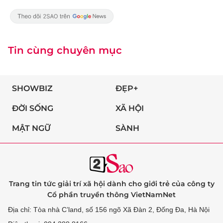
Tin cùng chuyên mục
SHOWBIZ
ĐẸP+
ĐỜI SỐNG
XÃ HỘI
MẬT NGỮ
SÀNH
Trang tin tức giải trí xã hội dành cho giới trẻ của công ty
Cổ phần truyền thông VietNamNet
Địa chỉ: Tòa nhà C’land, số 156 ngõ Xã Đàn 2, Đống Đa, Hà Nội