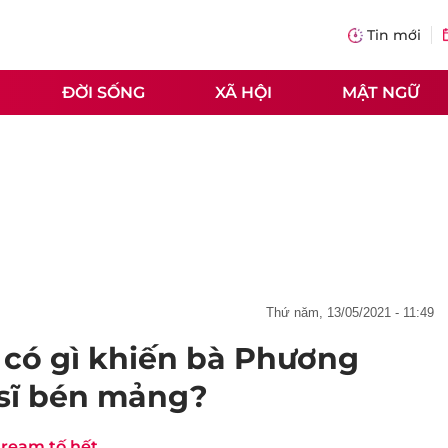
Tin mới
ĐỜI SỐNG
XÃ HỘI
MẬT NGỮ
thứ năm, 13/05/2021 - 11:49
 có gì khiến bà Phương
 sĩ bén mảng?
ream tố hết