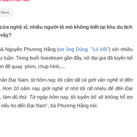
ửa nghệ sĩ, nhiều người tò mò không biết tại khu du lịch
 vậy?
a bà Nguyễn Phương Hằng (
vợ ông Dũng "Lò Vôi
") với nhiều
dư luận. Trong buổi livestream gần đây, nữ đại gia đã tuyên bố
m để quay phim, chụp hình,....
ần Đại Nam, từ hôm nay, tôi cấm tất cả giới văn nghệ sĩ đến
 Hơn 10 năm nay, giới nghệ sĩ nhờ tôi rất nhiều để đến Đại
, làm đủ thứ. Từ ngày hôm nay, tôi tuyên bố sẽ không hỗ trợ
 sĩ nếu họ đến Đại Nam",
bà Phương Hằng nói.