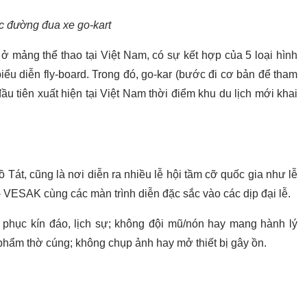
c đường đua xe go-kart
ở mảng thể thao tại Việt Nam, có sự kết hợp của 5 loại hình
biểu diễn fly-board. Trong đó, go-kar (bước đi cơ bản để tham
u tiên xuất hiện tại Việt Nam thời điểm khu du lịch mới khai
Tát, cũng là nơi diễn ra nhiều lễ hội tầm cỡ quốc gia như lễ
VESAK cùng các màn trình diễn đặc sắc vào các dịp đại lễ.
phục kín đáo, lịch sự; không đội mũ/nón hay mang hành lý
hẩm thờ cúng; không chụp ảnh hay mở thiết bị gây ồn.