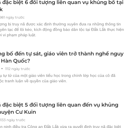
 đặc biệt 6 đối tượng liên quan vụ khủng bố tại
k
981 ngày trước
ượng bị truy nã được xác định thường xuyên đưa ra những thông tin
uyên tạc để lôi kéo, kích động đồng bào dân tộc tại Đắk Lắk thực hiện
i vi phạm pháp luật.
g bố đến tự sát, giáo viên trở thành nghề nguy
 Hàn Quốc?
1112 ngày trước
ụ tự tử của một giáo viên tiểu học trong chính lớp học của cô đã
uộc tranh luận về quyền của giáo viên.
 đặc biệt 5 đối tượng liên quan đến vụ khủng
 huyện Cư Kuin
1133 ngày trước
 ninh điều tra Công an Đắk Lắk vừa ra quyết định truy nã đặc biệt