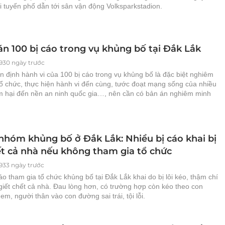
i tuyến phố dẫn tới sân vận động Volksparkstadion.
án 100 bị cáo trong vụ khủng bố tại Đắk Lắk
930 ngày trước
 định hành vi của 100 bị cáo trong vụ khủng bố là đặc biệt nghiêm
tổ chức, thực hiện hành vi đến cùng, tước đoạt mạng sống của nhiều
m hại đến nền an ninh quốc gia…, nên cần có bản án nghiêm minh
 nhóm khủng bố ở Đắk Lắk: Nhiều bị cáo khai bị
ết cả nhà nếu không tham gia tổ chức
933 ngày trước
áo tham gia tổ chức khủng bố tại Đắk Lắk khai do bị lôi kéo, thậm chí
giết chết cả nhà. Đau lòng hơn, có trường hợp còn kéo theo con
em, người thân vào con đường sai trái, tội lỗi.