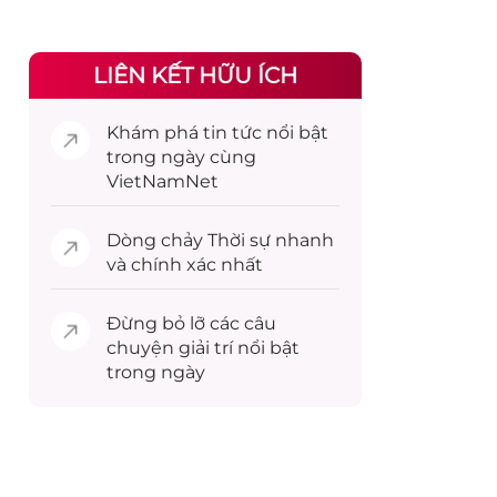
LIÊN KẾT HỮU ÍCH
Khám phá
tin tức
nổi bật
trong ngày cùng
VietNamNet
Dòng chảy
Thời sự
nhanh
và chính xác nhất
Đừng bỏ lỡ các câu
chuyện
giải trí
nổi bật
trong ngày