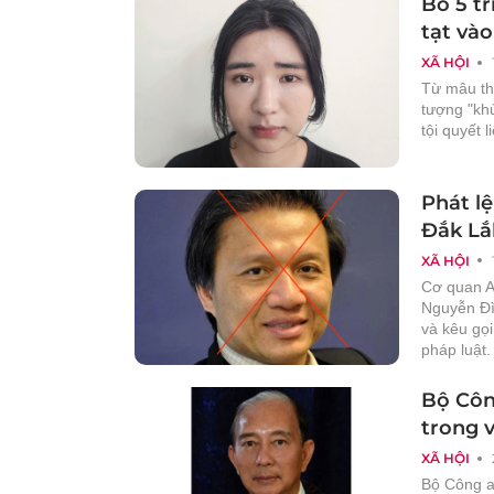
Bỏ 5 t
tạt vào
XÃ HỘI
Từ mâu th
tượng "khủ
tội quyết 
Phát lệ
Đắk Lắ
XÃ HỘI
Cơ quan An
Nguyễn Đì
và kêu gọ
pháp luật.
Bộ Côn
trong 
XÃ HỘI
Bộ Công a