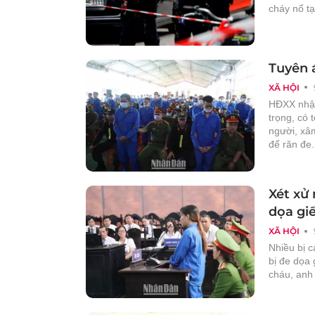
cháy nổ tạ
Tuyên 
XÃ HỘI
HĐXX nhận
trọng, có 
người, xâ
để răn đe.
Xét xử
dọa gi
XÃ HỘI
Nhiều bị c
bị đe dọa 
cháu, anh 