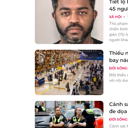
Tiết lộ
45 ngư
XÃ HỘI
Thủ phạm 
chiến bin
giáo (IS) 
người khá
Thiếu 
bay ná
ĐỜI SỐNG
Một thiếu 
với nội d
Cảnh sá
đe dọa
ĐỜI SỐNG
Cảnh sát 