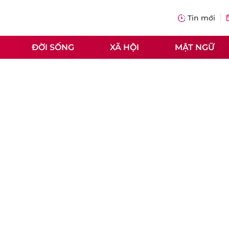
Tin mới
ĐỜI SỐNG
XÃ HỘI
MẬT NGỮ