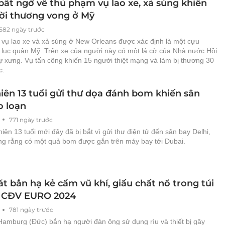
 bất ngờ về thủ phạm vụ lao xe, xả súng khiến
ời thương vong ở Mỹ
582 ngày trước
vụ lao xe và xả súng ở New Orleans được xác định là một cựu
h lục quân Mỹ. Trên xe của người này có một lá cờ của Nhà nước Hồi
tự xưng. Vụ tấn công khiến 15 người thiệt mạng và làm bị thương 30
c.
niên 13 tuổi gửi thư dọa đánh bom khiến sân
o loạn
771 ngày trước
niên 13 tuổi mới đây đã bị bắt vì gửi thư điện tử đến sân bay Delhi,
ung rằng có một quả bom được gắn trên máy bay tới Dubai.
t bắn hạ kẻ cầm vũ khí, giấu chất nổ trong túi
 CĐV EURO 2024
781 ngày trước
Hamburg (Đức) bắn hạ người đàn ông sử dụng rìu và thiết bị gây