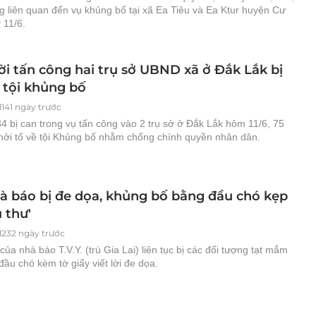
g liên quan đến vụ khủng bố tại xã Ea Tiêu và Ea Ktur huyện Cư
 11/6.
ời tấn công hai trụ sở UBND xã ở Đắk Lắk bị
 tội khủng bố
1141 ngày trước
4 bị can trong vụ tấn công vào 2 trụ sở ở Đắk Lắk hôm 11/6, 75
khởi tố về tội Khủng bố nhằm chống chính quyền nhân dân.
à báo bị đe dọa, khủng bố bằng đầu chó kẹp
u thư'
1232 ngày trước
của nhà báo T.V.Y. (trú Gia Lai) liên tục bị các đối tượng tạt mắm
ầu chó kèm tờ giấy viết lời đe dọa.