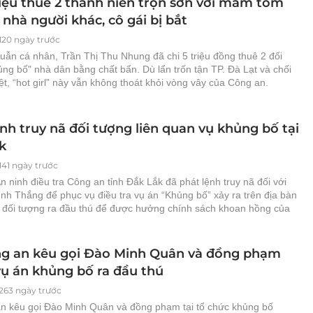
riệu thuê 2 thanh niên trộn sơn với mắm tôm
 nhà người khác, cô gái bị bắt
120 ngày trước
uẫn cá nhân, Trần Thị Thu Nhung đã chi 5 triệu đồng thuê 2 đối
ng bố" nhà dân bằng chất bẩn. Dù lẩn trốn tận TP. Đà Lạt và chối
liệt, “hot girl” này vẫn không thoát khỏi vòng vây của Công an.
nh truy nã đối tượng liên quan vụ khủng bố tại
k
141 ngày trước
 ninh điều tra Công an tỉnh Đắk Lắk đã phát lệnh truy nã đối với
nh Thắng để phục vụ điều tra vụ án “Khủng bố” xảy ra trên địa bàn
i đối tượng ra đầu thú để được hưởng chính sách khoan hồng của
g an kêu gọi Đào Minh Quân và đồng phạm
vụ án khủng bố ra đầu thú
263 ngày trước
n kêu gọi Đào Minh Quân và đồng phạm tại tổ chức khủng bố