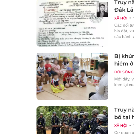
Truy nã
Đắk Lắ
XÃ HỘI
Các đối t
bịa đặt, x
các hành v
Bị khủn
hiểm ở
ĐỜI SỐNG
Mới đây, v
khơi lại c
Truy nã
bố tại
XÃ HỘI
Cơ quan an