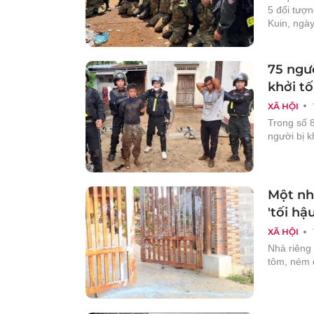
5 đối tượn
Kuin, ngày
75 ngư
khởi tố
XÃ HỘI
Trong số 8
người bị 
Một nh
'tối hậ
XÃ HỘI
Nhà riêng 
tôm, ném đ