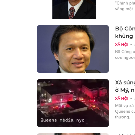
"Chính phủ
vắng mặt.
Bộ Côn
khủng 
XÃ HỘI
Bộ Công a
cứu người
Xả sún
ở Mỹ, 
XÃ HỘI
Một vụ xả
Queens củ
thương.