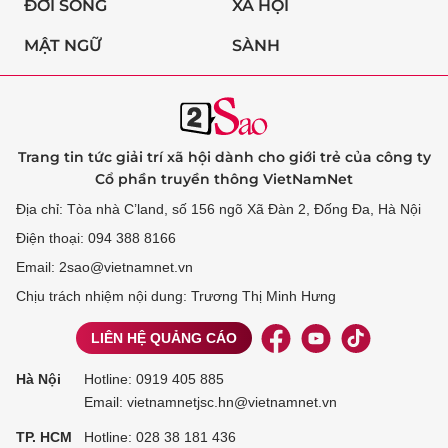
ĐỜI SỐNG
XÃ HỘI
MẬT NGỮ
SÀNH
Trang tin tức giải trí xã hội dành cho giới trẻ của công ty
Cổ phần truyền thông VietNamNet
Địa chỉ: Tòa nhà C’land, số 156 ngõ Xã Đàn 2, Đống Đa, Hà Nội
Điện thoại: 094 388 8166
Email: 2sao@vietnamnet.vn
Chịu trách nhiệm nội dung: Trương Thị Minh Hưng
LIÊN HỆ QUẢNG CÁO
Hà Nội
Hotline:
0919 405 885
Email: vietnamnetjsc.hn@vietnamnet.vn
TP. HCM
Hotline:
028 38 181 436