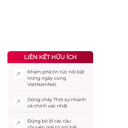
LIÊN KẾT HỮU ÍCH
Khám phá
tin tức
nổi bật
trong ngày cùng
VietNamNet
Dòng chảy
Thời sự
nhanh
và chính xác nhất
Đừng bỏ lỡ các câu
chuyện
giải trí
nổi bật