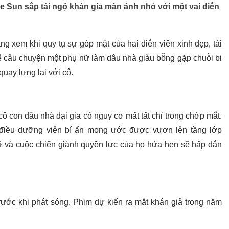
 Sun sắp tái ngộ khán giả màn ảnh nhỏ với một vai diễn
 xem khi quy tụ sự góp mặt của hai diễn viên xinh đẹp, tài
 câu chuyện một phụ nữ làm dâu nhà giàu bỗng gặp chuỗi bi
quay lưng lại với cô.
cô con dâu nhà đại gia có nguy cơ mất tất chỉ trong chớp mắt.
 điều dưỡng viên bí ẩn mong ước được vươn lên tầng lớp
 và cuộc chiến giành quyền lực của họ hứa hẹn sẽ hấp dẫn
rước khi phát sóng. Phim dự kiến ra mắt khán giả trong năm